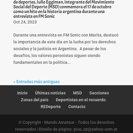
de deportes, Julio Eggiman, integrante del Movimiento
Social del Deporte (MSD) conmemora el 17 de octubre
como un hito en la historia argentina durante una
entrevista en FM Sonic
Oct 24, 2023
Durante una entrevista en FM Sonic con Marita, destacó
la importancia de este día en la lucha por los derechos
sociales y la justicia en Argentina. A pesar de los
desafíos, los valores peronistas siguen siendo
fundamentales en la política...
« Entradas más antiguas
Inicio
Últimas noticias
MSD
Secciones
Zonas del país
Deportistas en el recuerdo
REDeporte
Contacto
© Copyright - Mundo Amateur - Todos los derechos
reservados | Diseño de página: picu_xp@yahoo.com.ar