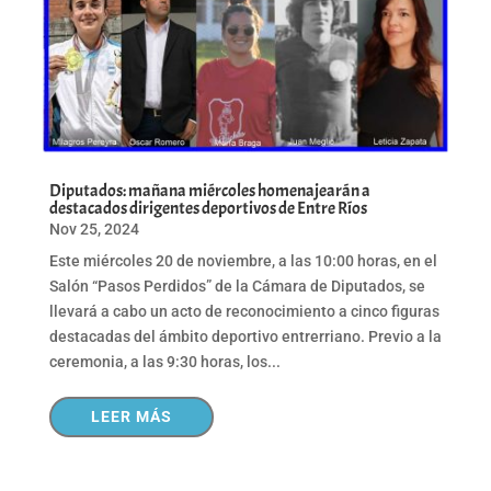
Diputados: mañana miércoles homenajearán a
destacados dirigentes deportivos de Entre Ríos
Nov 25, 2024
Este miércoles 20 de noviembre, a las 10:00 horas, en el
Salón “Pasos Perdidos” de la Cámara de Diputados, se
llevará a cabo un acto de reconocimiento a cinco figuras
destacadas del ámbito deportivo entrerriano. Previo a la
ceremonia, a las 9:30 horas, los...
LEER MÁS