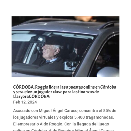
CÓRDOBA: Roggio lidera las apuestas online en Córdoba
y se vuelve un jugador clave para las finanzas de
LlaryoraCÓRDOBA:
Feb 12, 2024
Asociado con Miguel Ángel Caruso, concentra el 85% de
los jugadores virtuales y explota 5.400 tragamonedas.
El empresario Aldo Roggio. Con la llegada del juego
online en Córdoba, Aldo Roggio y Miguel Ángel Caruso