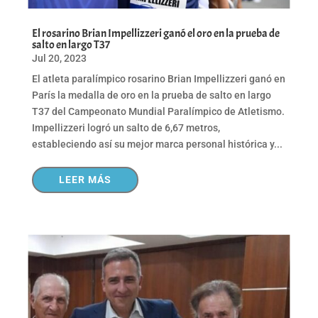
El rosarino Brian Impellizzeri ganó el oro en la prueba de
salto en largo T37
Jul 20, 2023
El atleta paralímpico rosarino Brian Impellizzeri ganó en
París la medalla de oro en la prueba de salto en largo
T37 del Campeonato Mundial Paralímpico de Atletismo.
Impellizzeri logró un salto de 6,67 metros,
estableciendo así su mejor marca personal histórica y...
LEER MÁS