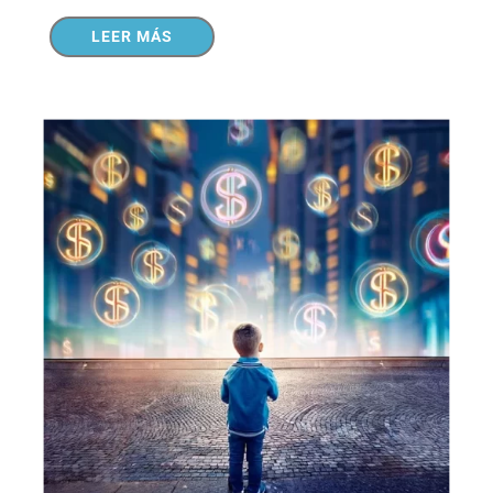
LEER MÁS