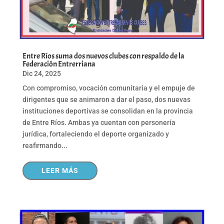
Entre Ríos suma dos nuevos clubes con respaldo de la
Federación Entrerriana
Dic 24, 2025
Con compromiso, vocación comunitaria y el empuje de
dirigentes que se animaron a dar el paso, dos nuevas
instituciones deportivas se consolidan en la provincia
de Entre Ríos. Ambas ya cuentan con personería
jurídica, fortaleciendo el deporte organizado y
reafirmando...
LEER MÁS