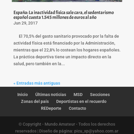
España: La inactividad física sale cara, el sedentarismo
español cuesta 1.545 millones de euros al año
Jun 29, 2017
El 70,5% del gasto sanitario provocado por la falta de
actividad física está financiado por la Administración,
mientras que el 22,8% lo costean los hogares españoles.
La práctica deportiva tiene un impacto directo en la
salud, pero también en la...
« Entradas más antiguas
Inicio
Últimas noticias
MSD
Secciones
Zonas del país
Deportistas en el recuerdo
REDeporte
Contacto
© Copyright - Mundo Amateur - Todos los derechos
reservados | Diseño de página: picu_xp@yahoo.com.ar