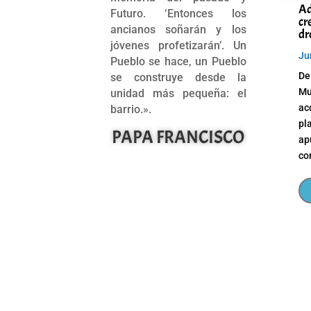
Ad
Futuro. ‘Entonces los
cr
ancianos soñarán y los
dr
jóvenes profetizarán’. Un
Ju
Pueblo se hace, un Pueblo
De
se construye desde la
Mu
unidad más pequeña: el
ac
barrio.».
pl
PAPA FRANCISCO
ap
co