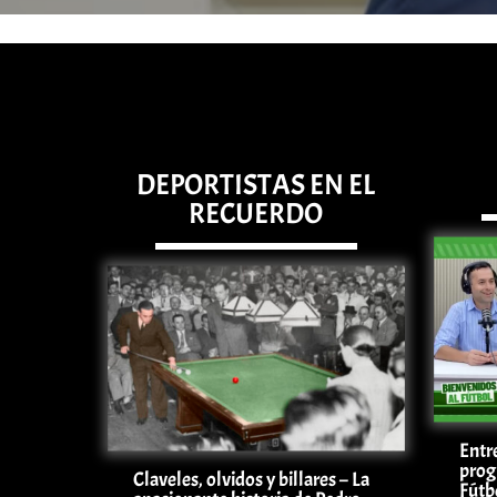
DEPORTISTAS EN EL
RECUERDO
Entre
prog
Claveles, olvidos y billares – La
Fútb