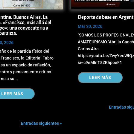
ntina. Buenos Aires. La
Deporte de base en Argent
. «Francisco, más allá del
Mar 30, 2026
po»: una convocatoria a
speranza.
"SOMOS LOS PROFESIONALE
AMATEURISMO "Abrí la Canch
0, 2026
Carlos Aira
año de la partida física del
https://youtu.be/ZwyYeoWlQ
Francisco, la Editorial Fabro
si=c9eMlnT8ZKhpoeF1
sa un espacio de reflexión,
ntro y pensamiento crítico
LEER MÁS
rno a su...
LEER MÁS
Entradas sig
Entradas siguientes »