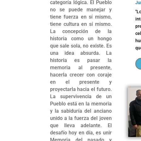
categoría lógica. El Pueblo
Ju
no se puede manejar y
"L
tiene fuerza en sí mismo,
in
tiene cultura en sí mismo.
pr
La concepción de la
ce
historia como un hongo
hu
que sale sola, no existe. Es
qu
una idea absurda. La
historia es pasar la
memoria al presente,
hacerla crecer con coraje
en el presente y
proyectarla hacia el futuro.
La supervivencia de un
Pueblo está en la memoria
y la sabiduría del anciano
unido a la fuerza del joven
que lleva adelante. El
desafío hoy en día, es unir
Memoria del pasado y