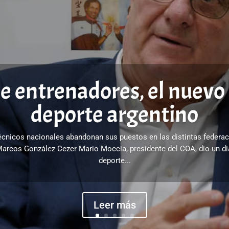
de entrenadores, el nuevo
deporte argentino
técnicos nacionales abandonan sus puestos en las distintas federac
Marcos González Cezer Mario Moccia, presidente del COA, dio un d
deporte...
Leer más