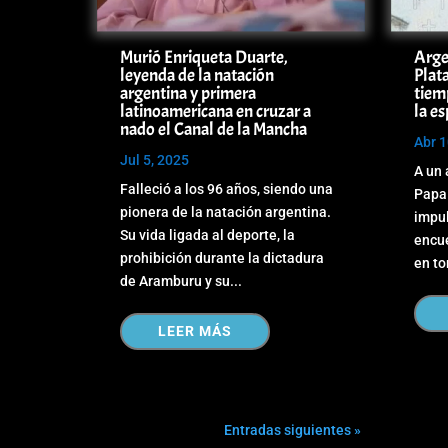
Murió Enriqueta Duarte,
Arge
leyenda de la natación
Plata
argentina y primera
tiem
latinoamericana en cruzar a
la e
nado el Canal de la Mancha
Abr 1
Jul 5, 2025
A un 
Falleció a los 96 años, siendo una
Papa 
pionera de la natación argentina.
impul
Su vida ligada al deporte, la
encue
prohibición durante la dictadura
en to
de Aramburu y su...
LEER MÁS
Entradas siguientes »