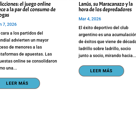
icciones: el juego online
Lanús, su Maracanazo y la
ece a la par del consumo de
hora de los depredadores
ogas
Mar 4, 2026
n 7, 2026
El éxito deportivo del club
 cara a los partidos del
argentino es una acumulació
ndial advierten un mayor
de éxitos que viene de décad
ceso de menores a las
ladrillo sobre ladrillo, socio
ataformas de apuestas. Las
junto a socio, mirando hacia..
uestas online se consolidaron
mo una...
LEER MÁS
LEER MÁS