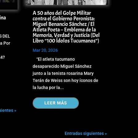
A 50 años del Golpe Militar
ina
contra el Gobierno Peronista:
Miguel Benancio Sánchez / El
Atleta Poeta – Emblema de la
Memoria, Verdad y Justicia (Del
S DEL
Libro “100 Ídolos Tucumanos”)
a Por
Mar 20, 2026
z4?
“El atleta tucumano
desaparecido Miguel Sánchez
junto a la tenista rosarina Mary
Terán de Weiss son hoy íconos de
la lucha por la...
LEER MÁS
uientes »
Entradas siguientes »