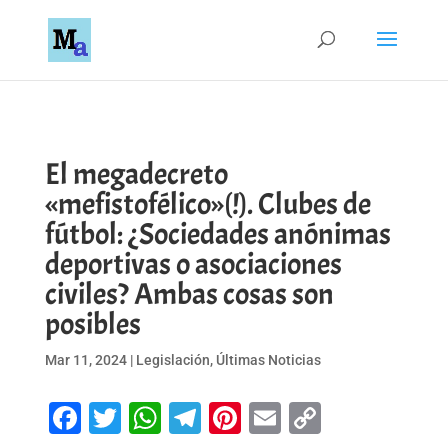
El megadecreto
«mefistofélico»(!). Clubes de
fútbol: ¿Sociedades anónimas
deportivas o asociaciones
civiles? Ambas cosas son
posibles
Mar 11, 2024
|
Legislación
,
Últimas Noticias
Facebook
Twitter
WhatsApp
Telegram
Pinterest
Email
Copy