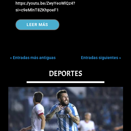
https://youtu.be/ZwyYeoWlQz4?
si=c9eMlnT8ZKhpoeF1
LEER MÁS
« Entradas más antiguas
Entradas siguientes »
DEPORTES