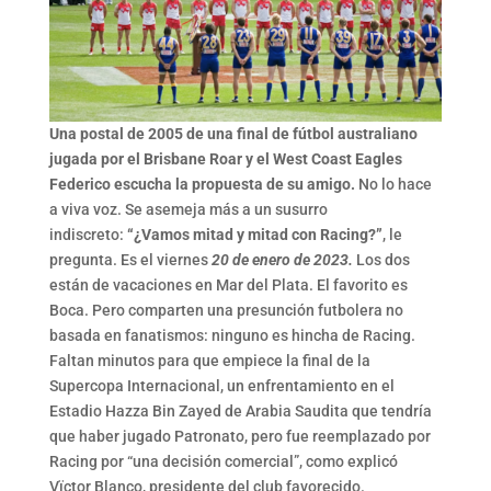
Una postal de 2005 de una final de fútbol australiano
jugada por el Brisbane Roar y el West Coast Eagles
Federico escucha la propuesta de su amigo.
No lo hace
a viva voz. Se asemeja más a un susurro
indiscreto:
“¿Vamos mitad y mitad con Racing?”
, le
pregunta. Es el viernes
20 de enero de 2023.
Los dos
están de vacaciones en Mar del Plata. El favorito es
Boca. Pero comparten una presunción futbolera no
basada en fanatismos: ninguno es hincha de Racing.
Faltan minutos para que empiece la final de la
Supercopa Internacional, un enfrentamiento en el
Estadio Hazza Bin Zayed de Arabia Saudita que tendría
que haber jugado Patronato, pero fue reemplazado por
Racing por “una decisión comercial”, como explicó
Vïctor Blanco, presidente del club favorecido.