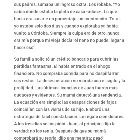
sus padres, sumaba un ingreso extra. Les robaba. “Yo
sabía dónde estaba la plata de casa -aduce-. Lo que
hacía era sacarle un porcentaje, un montoncito. Total,
yo estaba solo dos días y cuando explotaba ya había
vuelto a Córdoba. Siempre la culpa era de otro, nunca
era mía porque mi vieja decía ‘el nene no puede llegar a
hacer eso’”.
Su familia solicitó un crédito bancario para cubrir las
pérdidas fantasma. Él había entrado en el ahogo
financiero. No compraba comida para no despilfarrar
sus restos. La desesperación no marida con el sigilo y la
prolijidad. Las últimas licencias de Juan fueron más
audaces y evidentes. Su mamá detectó una tendencia.
La ecuación era simple: las desapariciones de fajos
coincidían con las visitas de su hijo. Elaboró una
estrategia de fácil constatación.
Le regaló cien dólares.
A los tres días se los pidió
. Juan, al principio, dijo la
verdad: no los tenía. Después de que su mamá
comprobará su teoría, dijo una mentira:
negó