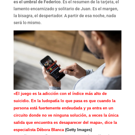
es el umbral de Federico
. Es el resumen de la tarjeta, el
lamento encarnizado y solitario de Juan. Es el margen,
la bisagra, el despertador. A partir de esa noche, nada
será lo mismo.
«El juego es la adicción con el índice más alto de
suicidio. En la ludopatía lo que pasa es que cuando la
persona está fuertemente endeudada y ya entra en un
circuito donde no ve ninguna solución, a veces la única
salida que encuentra es desaparecer del mapa», dice la
especialista Débora Blanca
(Getty Images)