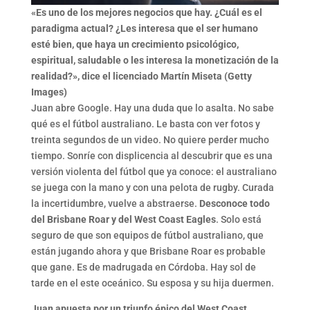
«Es uno de los mejores negocios que hay. ¿Cuál es el
paradigma actual? ¿Les interesa que el ser humano
esté bien, que haya un crecimiento psicológico,
espiritual, saludable o les interesa la monetización de la
realidad?», dice el licenciado Martín Miseta (Getty
Images)
Juan abre Google. Hay una duda que lo asalta. No sabe
qué es el fútbol australiano. Le basta con ver fotos y
treinta segundos de un video. No quiere perder mucho
tiempo. Sonríe con displicencia al descubrir que es una
versión violenta del fútbol que ya conoce: el australiano
se juega con la mano y con una pelota de rugby. Curada
la incertidumbre, vuelve a abstraerse.
Desconoce todo
del Brisbane Roar y del West Coast Eagles
. Solo está
seguro de que son equipos de fútbol australiano, que
están jugando ahora y que Brisbane Roar es probable
que gane. Es de madrugada en Córdoba. Hay sol de
tarde en el este oceánico. Su esposa y su hija duermen.
Juan apuesta por un triunfo épico del West Coast