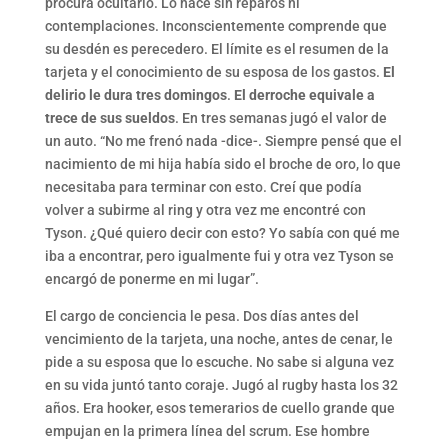
procura ocultarlo. Lo hace sin reparos ni
contemplaciones. Inconscientemente comprende que
su desdén es perecedero. El límite es el resumen de la
tarjeta y el conocimiento de su esposa de los gastos.
El
delirio le dura tres domingos
.
El derroche equivale a
trece de sus sueldos
. En tres semanas jugó el valor de
un auto. “No me frenó nada -dice-. Siempre pensé que el
nacimiento de mi hija había sido el broche de oro, lo que
necesitaba para terminar con esto. Creí que podía
volver a subirme al ring y otra vez me encontré con
Tyson. ¿Qué quiero decir con esto? Yo sabía con qué me
iba a encontrar, pero igualmente fui y otra vez Tyson se
encargó de ponerme en mi lugar”.
El cargo de conciencia le pesa. Dos días antes del
vencimiento de la tarjeta, una noche, antes de cenar, le
pide a su esposa que lo escuche. No sabe si alguna vez
en su vida juntó tanto coraje. Jugó al rugby hasta los 32
años. Era hooker, esos temerarios de cuello grande que
empujan en la primera línea del scrum. Ese hombre