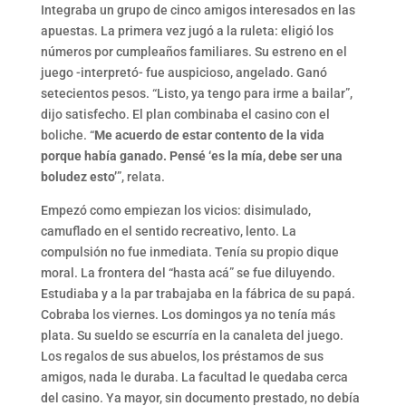
Integraba un grupo de cinco amigos interesados en las
apuestas. La primera vez jugó a la ruleta: eligió los
números por cumpleaños familiares. Su estreno en el
juego -interpretó- fue auspicioso, angelado. Ganó
setecientos pesos. “Listo, ya tengo para irme a bailar”,
dijo satisfecho. El plan combinaba el casino con el
boliche. “
Me acuerdo de estar contento de la vida
porque había ganado. Pensé ‘es la mía, debe ser una
boludez esto’
”, relata.
Empezó como empiezan los vicios: disimulado,
camuflado en el sentido recreativo, lento. La
compulsión no fue inmediata. Tenía su propio dique
moral. La frontera del “hasta acá” se fue diluyendo.
Estudiaba y a la par trabajaba en la fábrica de su papá.
Cobraba los viernes. Los domingos ya no tenía más
plata. Su sueldo se escurría en la canaleta del juego.
Los regalos de sus abuelos, los préstamos de sus
amigos, nada le duraba. La facultad le quedaba cerca
del casino. Ya mayor, sin documento prestado, no debía