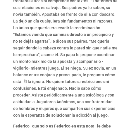
fronteras éticas ni comprende contextos. El deterioro de
sus relaciones es salvaje. Sus padres ya lo saben, su
novia también. Apostaba en frente de ella con descaro.
La dejó un día cualquiera sin fundamentos ni razones.
Lo único que quería era evadir la recriminación.
“
Estamos viendo que caminás directo a un precipicio y
no te dejás agarrar
”, le dicen sus padres. “Me quería
seguir dando la cabeza contra la pared sin que nadie me
lo reprochara”, asume él. Su papá le propone coordinar
un monto máximo de la apuesta y acompañarlo -
vigilarlo- mientras juega. Él se niega. Su ex novia, en un
balance entre enojada y preocupada, le pregunta cómo
está. Él la ignora.
No quiere tutores, restricciones ni
confusiones
. Está enajenado. Nadie sabe cómo
proceder. Asiste periódicamente a una psicóloga y con
asiduidad a Jugadores Anónimos, una confraternidad
de hombres y mujeres que comparten sus experiencias
con la esperanza de solucionar la adicción al juego.
Federico -que solo es Federico en esta nota- le debe