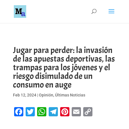
Jugar para perder: la invasión
de las apuestas deportivas, las
trampas para los jóvenes y el
riesgo disimulado de un
consumo en auge
Feb 12, 2024
|
Opinión
,
Últimas Noticias
Facebook
Twitter
WhatsApp
Telegram
Pinterest
Email
Copy
Link