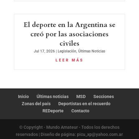
El deporte en la Argentina se
creó por las asociaciones
civiles
Jul 17, 2026
|
Legislación
,
Últimas Noticias
LEER MÁS
Inicio
Últimas noticias
MSD
Secciones
Zonas del país
Deportistas en el recuerdo
REDeporte
Contacto
© Copyright - Mundo Amateur - Todos los derechos
reservados | Diseño de página: picu_xp@yahoo.com.ar