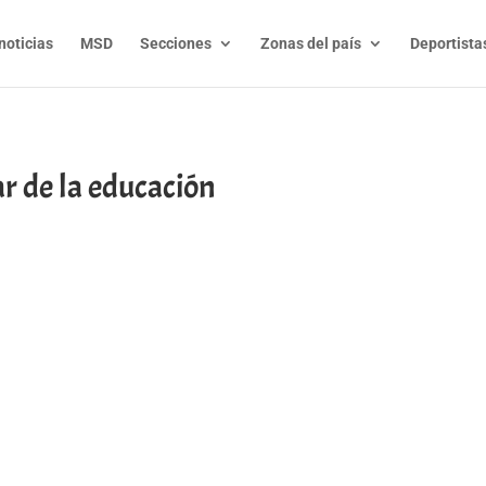
noticias
MSD
Secciones
Zonas del país
Deportista
ar de la educación
t
l
py
nk