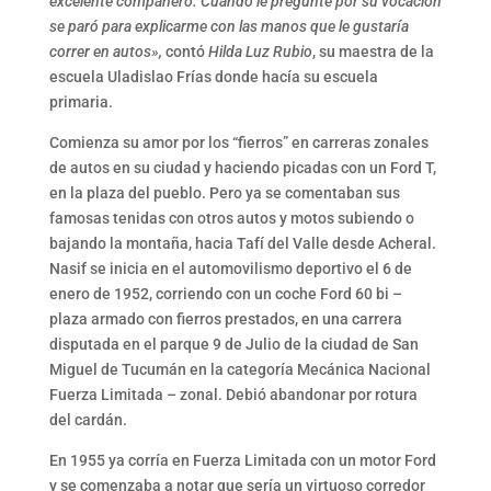
excelente compañero. Cuando le pregunté por su vocación
se paró para explicarme con las manos que le gustaría
correr en autos»,
contó
Hilda Luz Rubio
, su maestra de la
escuela Uladislao Frías donde hacía su escuela
primaria.
Comienza su amor por los “fierros” en carreras zonales
de autos en su ciudad y haciendo picadas con un Ford T,
en la plaza del pueblo. Pero ya se comentaban sus
famosas tenidas con otros autos y motos subiendo o
bajando la montaña, hacia Tafí del Valle desde Acheral.
Nasif se inicia en el automovilismo deportivo el 6 de
enero de 1952, corriendo con un coche Ford 60 bi –
plaza armado con fierros prestados, en una carrera
disputada en el parque 9 de Julio de la ciudad de San
Miguel de Tucumán en la categoría Mecánica Nacional
Fuerza Limitada – zonal. Debió abandonar por rotura
del cardán.
En 1955 ya corría en Fuerza Limitada con un motor Ford
y se comenzaba a notar que sería un virtuoso corredor