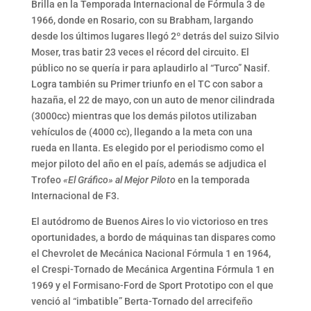
Brilla en la Temporada Internacional de Fórmula 3 de
1966, donde en Rosario, con su Brabham, largando
desde los últimos lugares llegó 2º detrás del suizo Silvio
Moser, tras batir 23 veces el récord del circuito. El
público no se quería ir para aplaudirlo al “Turco” Nasif.
Logra también su Primer triunfo en el TC con sabor a
hazaña, el 22 de mayo, con un auto de menor cilindrada
(3000cc) mientras que los demás pilotos utilizaban
vehículos de (4000 cc), llegando a la meta con una
rueda en llanta. Es elegido por el periodismo como el
mejor piloto del año en el país, además se adjudica el
Trofeo
«El Gráfico» al Mejor Piloto
en la temporada
Internacional de F3.
El autódromo de Buenos Aires lo vio victorioso en tres
oportunidades, a bordo de máquinas tan dispares como
el Chevrolet de Mecánica Nacional Fórmula 1 en 1964,
el Crespi-Tornado de Mecánica Argentina Fórmula 1 en
1969 y el Formisano-Ford de Sport Prototipo con el que
venció al “imbatible” Berta-Tornado del arrecifeño