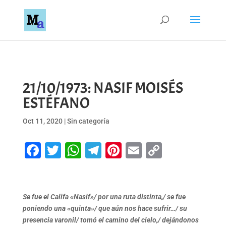
21/10/1973: NASIF MOISÉS
ESTÉFANO
Oct 11, 2020
|
Sin categoría
Facebook
Twitter
WhatsApp
Telegram
Pinterest
Email
Copy
Link
Se fue el Califa «Nasif»/ por una ruta distinta,/ se fue
poniendo una «quinta»/ que aún nos hace sufrir…/ su
presencia varonil/ tomó el camino del cielo,/ dejándonos