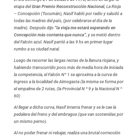
etapa del
Gran Premio Reconstrucción Nacional,
La Rioja
– Concepción (Tucumán), Nasif habló por radio y saludó a
todas las madres del país, (por celebrarse el día de la
madre). Después dijo
“la vieja me estará esperando en
Concepción más contenta que nunca”,
y se metió dentro
del Falcón azul. Nasif partió a las 9 hs en primer lugar
rumbo a su ciudad natal.
Luego de recorrer las largas rectas de la llanura riojana, y
habiendo transcurrido poco más de media hora de iniciada
la competencia, el Falcón Nº 1 se aproxima a la curva de
ingreso a la localidad de Aimogasta (la misma se forma por
el empalme de 2 rutas, (la Provincial N º 9 y la Nacional N º
60)
Al llegar a dicha curva, Nasif intenta frenar y se le cae la
pedalera del freno y del embrague (que van sostenidas por
un mismo perno).
Al no poder frenar ni rebajar, realiza una brutal corrección