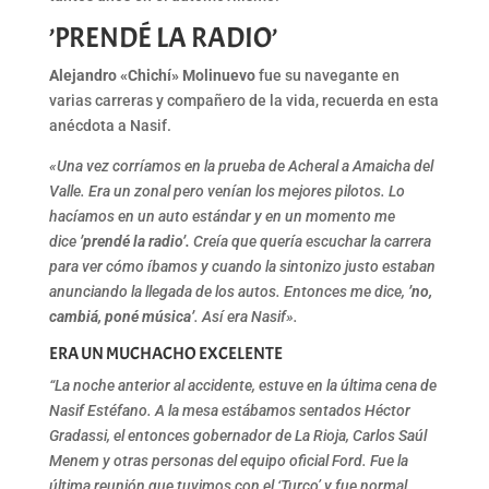
’PRENDÉ LA RADIO’
Alejandro «Chichí» Molinuevo
fue su navegante en
varias carreras y compañero de la vida, recuerda en esta
anécdota a Nasif.
«Una vez corríamos en la prueba de Acheral a Amaicha del
Valle. Era un zonal pero venían los mejores pilotos. Lo
hacíamos en un auto estándar y en un momento me
dice
’prendé la radio’.
Creía que quería escuchar la carrera
para ver cómo íbamos y cuando la sintonizo justo estaban
anunciando la llegada de los autos. Entonces me dice,
’no,
cambiá, poné música’
. Así era Nasif».
ERA UN MUCHACHO EXCELENTE
“La noche anterior al accidente, estuve en la última cena de
Nasif Estéfano. A la mesa estábamos sentados Héctor
Gradassi, el entonces gobernador de La Rioja, Carlos Saúl
Menem y otras personas del equipo oficial Ford. Fue la
última reunión que tuvimos con el ‘Turco’ y fue normal,