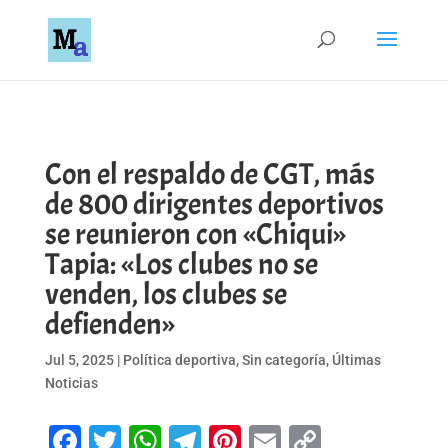
Con el respaldo de CGT, más
de 800 dirigentes deportivos
se reunieron con «Chiqui»
Tapia: «Los clubes no se
venden, los clubes se
defienden»
Jul 5, 2025
|
Política deportiva
,
Sin categoría
,
Últimas
Noticias
Facebook
Twitter
WhatsApp
Telegram
Pinterest
Email
Copy