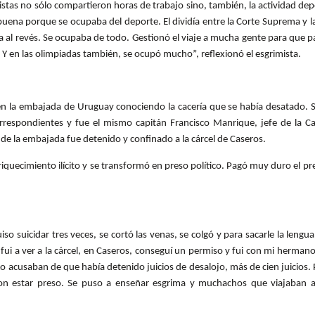
istas no sólo compartieron horas de trabajo sino, también, la actividad dep
buena porque se ocupaba del deporte. El dividía entre la Corte Suprema y la
a al revés. Se ocupaba de todo. Gestionó el viaje a mucha gente para que pa
 Y en las olimpiadas también, se ocupó mucho”, reflexionó el esgrimista.
en la embajada de Uruguay conociendo la cacería que se había desatado. Su
rrespondientes y fue el mismo capitán Francisco Manrique, jefe de la Ca
de la embajada fue detenido y confinado a la cárcel de Caseros.
quecimiento ilícito y se transformó en preso político. Pagó muy duro el prec
uiso suicidar tres veces, se cortó las venas, se colgó y para sacarle la lengu
fui a ver a la cárcel, en Caseros, conseguí un permiso y fui con mi hermano a 
o acusaban de que había detenido juicios de desalojo, más de cien juicios. 
con estar preso. Se puso a enseñar esgrima y muchachos que viajaban a B