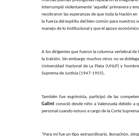
Muchas plumas prestigiosas replicaron el imaginario
interrumpió violentamente ‘aquella’ primavera y empe
recobraron las esperanzas de que toda la Nación en t
la fuerza del espíritu del bien común para nuestros 
manejo de lo institucional y que el apoyo económico p
A los dirigentes que fueron la columna vertebral de 
la traición. Sin embargo muchos otros no se doblega
Universidad Nacional de La Plata (UNLP) y hombre 
Suprema de Justicia (1947-1955).
También fue esgrimista, participó de las compete
Galimi
conoció desde niño a Valenzuela debido a que
personal cuando estuvo a cargo de la Corte Suprema
“Para mí fue un tipo extraordinario. Bonachón, simpá