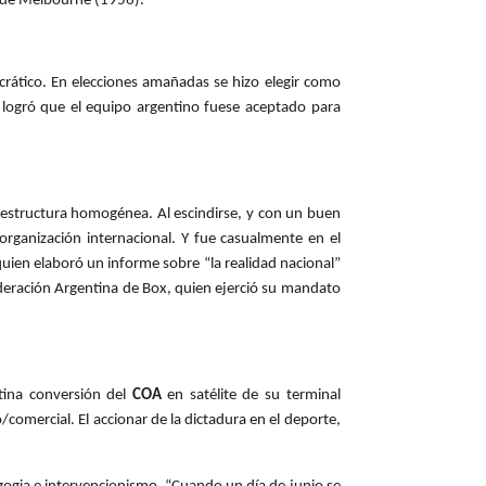
os de Melbourne (1956).
ático. En elecciones amañadas se hizo elegir como
 logró que el equipo argentino fuese aceptado para
a estructura homogénea. Al escindirse, y con un buen
 organización internacional. Y fue casualmente en el
quien elaboró un informe sobre “la realidad nacional”
ederación Argentina de Box, quien ejerció su mandato
atina conversión del
COA
en satélite de su terminal
/comercial. El accionar de la dictadura en el deporte,