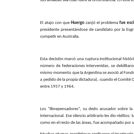
sus afiliadas sea cual fuere la circunstancia. En est
El atajo con que
Huergo
zanjó el problema
fue esc
presidente presentándose de candidato por la Esgr
competir en Australia.
Esta decisión marcó una ruptura institucional histó
número de federaciones intervenidas, se debilitaron
mismo momento que la Argentina se asoció al Fond
a pedido de la propia dictadura), cuando el Comité 
entre 1957 y 1964.
Los “librepensadores”, su dedo acusador sobre la
internacional. Ese silencio arbitrario les dio rédito
como en el resto de las áreas, fue acompañado por 