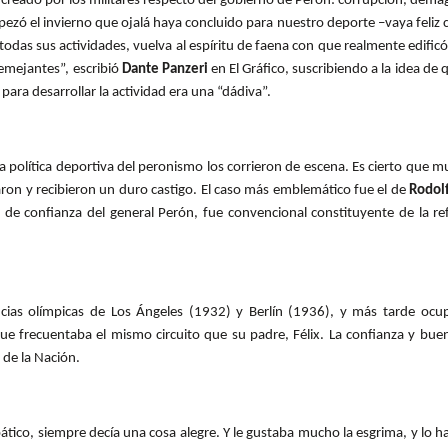
 creado por los militares respecto del gobierno de Perón: corrupción, dema
zó el invierno que ojalá haya concluido para nuestro deporte –vaya feliz c
odas sus actividades, vuelva al espíritu de faena con que realmente edificó
semejantes”, escribió
Dante Panzeri
en El Gráfico, suscribiendo a la idea de 
ara desarrollar la actividad era una “dádiva”.
la política deportiva del peronismo los corrieron de escena. Es cierto que m
ron y recibieron un duro castigo. El caso más emblemático fue el de
Rodol
de confianza del general Perón, fue convencional constituyente de la re
ncias olímpicas de Los Ángeles (1932) y Berlín (1936), y más tarde o
 frecuentaba el mismo circuito que su padre, Félix. La confianza y buen t
 de la Nación.
tico, siempre decía una cosa alegre. Y le gustaba mucho la esgrima, y lo ha