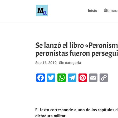
Inicio
Últimas 
Se lanzó el libro «Peronis
peronistas fueron persegu
Sep 16, 2019
|
Sin categoría
Facebook
Twitter
WhatsApp
Telegram
Pinteres
Emai
Co
Li
El texto corresponde a uno de los capítulos d
dictadura militar.