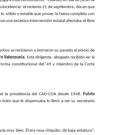
gogia e intervencionismo. “Cuando un día de junio se
oincidencia- el reciente 21 de septiembre, día en que
 lo sólido y estable que posee: la faena cumplida con
que una excesiva intervención estatal afectaba el libre
uchos se reciclaron y borraron su pasado al precio de
fo Valenzuela
. Este dirigente, abogado recibido en la
forma constitucional del ‘49 y miembro de la Corte
cupó la presidencia del CAD-COA desde 1948.
Fulvio
rato que le dispensaba lo llevó a ser su secretario
cía muy bien. Él era muy chiquito, de baja estatura”,