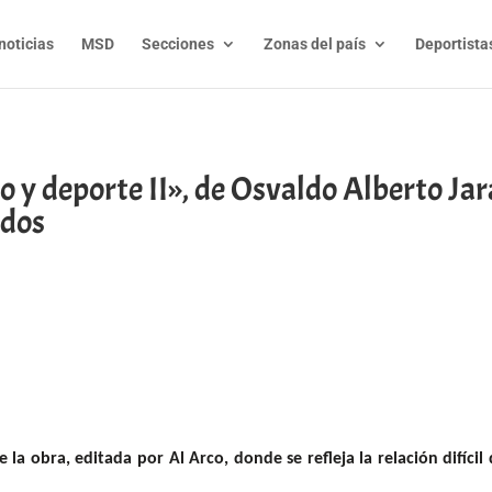
noticias
MSD
Secciones
Zonas del país
Deportista
mo y deporte II», de Osvaldo Alberto Ja
idos
t
l
py
nk
e la obra, editada por Al Arco, donde se refleja la relación difíc