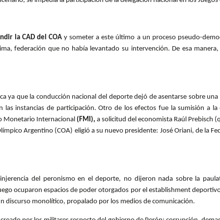
e escenario, se impedía la participación de la delegación nacional en los Jueg
indir la CAD del COA
y someter a este último a un proceso pseudo-democr
ima, federación que no había levantado su intervención. De esa manera,
rica ya que la conducción nacional del deporte dejó de asentarse sobre un
 las instancias de participación. Otro de los efectos fue la sumisión a la
o Monetario Internacional
(FMI),
a solicitud del economista Raúl Prebisch (
Olímpico Argentino (COA) eligió a su nuevo presidente: José Oriani, de la F
 injerencia del peronismo en el deporte, no dijeron nada sobre la paul
s: luego ocuparon espacios de poder otorgados por el establishment deportivo
un discurso monolítico, propalado por los medios de comunicación.