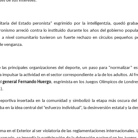
es de sus intereses.
itaria del Estado peronista” esgrimido por la intelligentzia, quedó gr
nismo arreció contra lo instituido durante los años del gobierno popular
 a nivel comunitario tuvieron un fuerte rechazo en círculos pequeños pe
 de venganza.
las principales organizaciones del deporte, un paso para “normalizar” est
a impulsar la actividad en el sector correspondiente a la de los adultos. Al f
el
general Fernando Huergo
, esgrimista en los Juegos Olímpicos de Londr
).
eportiva insertada en la comunidad y simbolizó la etapa más oscura del
aba en la idea central del “esfuerzo individual”, la desinversión estatal y l
a en el Exterior al ser violatoria de las reglamentaciones internacionales.