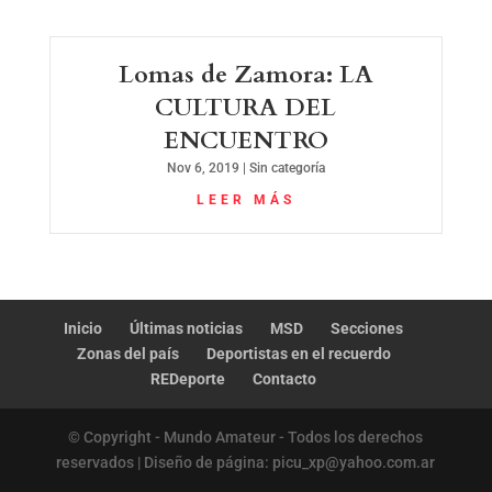
Lomas de Zamora: LA
CULTURA DEL
ENCUENTRO
Nov 6, 2019
|
Sin categoría
LEER MÁS
Inicio
Últimas noticias
MSD
Secciones
Zonas del país
Deportistas en el recuerdo
REDeporte
Contacto
© Copyright - Mundo Amateur - Todos los derechos
reservados | Diseño de página: picu_xp@yahoo.com.ar