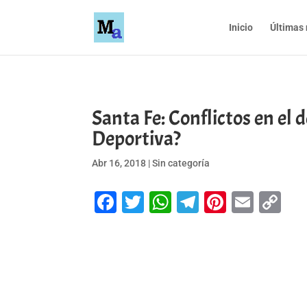
Inicio
Últimas 
Santa Fe: Conflictos en el 
Deportiva?
Abr 16, 2018
|
Sin categoría
Facebook
Twitter
WhatsApp
Telegram
Pinteres
Emai
Co
Li