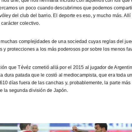
e nos une, que nos hermana incluso con aquellos con los qu
cercamos un poco cuando descubrimos que podemos compartir
óley del club del barrio. El deporte es eso, y mucho más. Allí 
carácter colectivo.
as muchas complejidades de una sociedad cuyas reglas del juego
os y protecciones a los más poderosos por sobre los menos fa
ión que Tévéz cometió allá por el 2015 al jugador de Argenti
 una dura patada que le costó al mediocampista, que era toda 
, 610 días fuera de las canchas y, probablemente, la parte más 
e la segunda división de Japón.