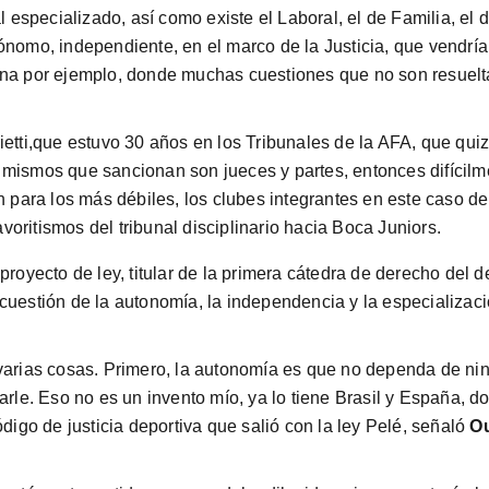
al especializado, así como existe el Laboral, el de Familia, e
ónomo, independiente, en el marco de la Justicia, que vendrí
ina por ejemplo, donde muchas cuestiones que no son resuelt
etti,que estuvo 30 años en los Tribunales de la AFA, que quizá
 mismos que sancionan son jueces y partes, entonces difícilm
ón para los más débiles, los clubes integrantes en este caso d
avoritismos del tribunal disciplinario hacia Boca Juniors.
l proyecto de ley, titular de la primera cátedra de derecho del 
cuestión de la autonomía, la independencia y la especializaci
 varias cosas. Primero, la autonomía es que no dependa de ni
marle. Eso no es un invento mío, ya lo tiene Brasil y España, 
ódigo de justicia deportiva que salió con la ley Pelé, señaló
Ou