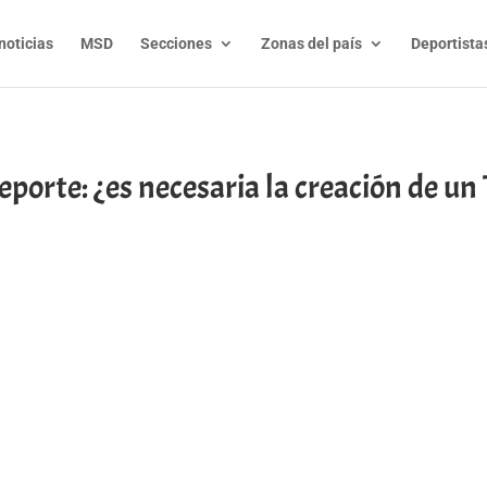
noticias
MSD
Secciones
Zonas del país
Deportista
deporte: ¿es necesaria la creación de un
t
l
py
nk