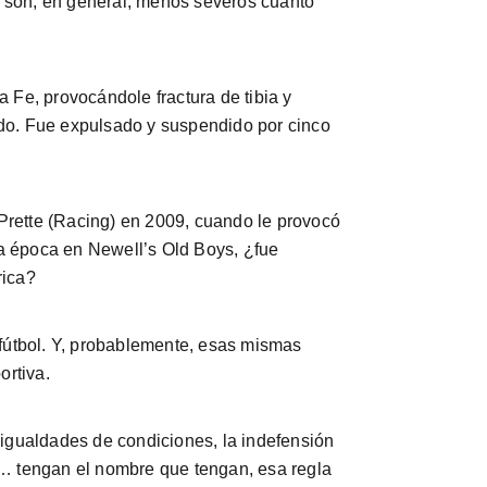
es son, en general, menos severos cuanto
Fe, provocándole fractura de tibia y
ado. Fue expulsado y suspendido por cinco
Prette (Racing) en 2009, cuando le provocó
sa época en Newell’s Old Boys, ¿fue
rica?
 fútbol. Y, probablemente, esas mismas
ortiva.
sigualdades de condiciones, la indefensión
y… tengan el nombre que tengan, esa regla