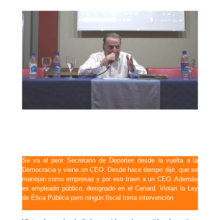
Facebook
86
Se va el peor Secretario de Deportes desde la vuelta a la
Democracia y viene un CEO. Desde hace tiempo dije, que se
manejan como empresas y por eso traen a un CEO. Además
es empleado público, designado en el Cenard. Violan la Ley
de Ética Pública pero ningún fiscal toma intervención