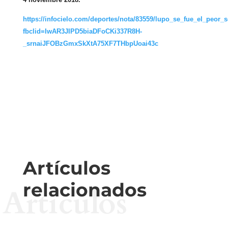
https://infocielo.com/deportes/nota/83559/lupo_se_fue_el_peor
fbclid=IwAR3JIPD5biaDFoCKi337R8H-
_srnaiJFOBzGmxSkXtA75XF7THbpUoai43c
Artículos
relacionados
Artículos