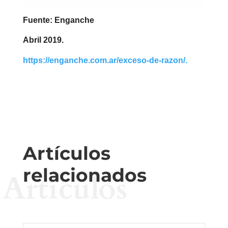
Fuente: Enganche
Abril 2019.
https://enganche.com.ar/exceso-de-razon/.
Artículos
relacionados
Artículos