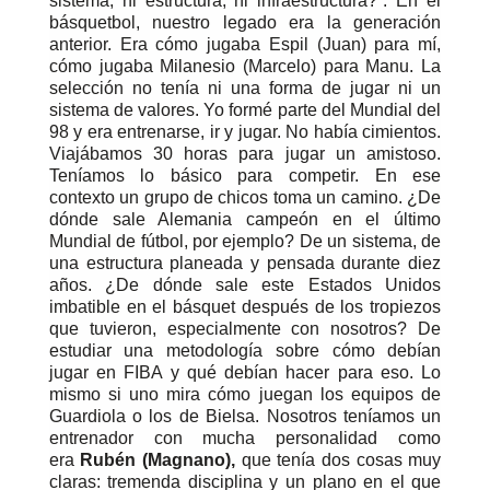
sistema, ni estructura, ni infraestructura?”. En el
básquetbol, nuestro legado era la generación
anterior. Era cómo jugaba Espil (Juan) para mí,
cómo jugaba Milanesio (Marcelo) para Manu. La
selección no tenía ni una forma de jugar ni un
sistema de valores. Yo formé parte del Mundial del
98 y era entrenarse, ir y jugar. No había cimientos.
Viajábamos 30 horas para jugar un amistoso.
Teníamos lo básico para competir. En ese
contexto un grupo de chicos toma un camino. ¿De
dónde sale Alemania campeón en el último
Mundial de fútbol, por ejemplo? De un sistema, de
una estructura planeada y pensada durante diez
años. ¿De dónde sale este Estados Unidos
imbatible en el básquet después de los tropiezos
que tuvieron, especialmente con nosotros? De
estudiar una metodología sobre cómo debían
jugar en FIBA y qué debían hacer para eso. Lo
mismo si uno mira cómo juegan los equipos de
Guardiola o los de Bielsa. Nosotros teníamos un
entrenador con mucha personalidad como
era
Rubén (Magnano),
que tenía dos cosas muy
claras: tremenda disciplina y un plano en el que