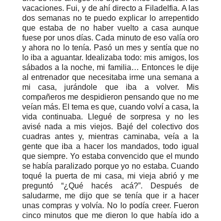
vacaciones. Fui, y de ahí directo a Filadelfia. A las
dos semanas no te puedo explicar lo arrepentido
que estaba de no haber vuelto a casa aunque
fuese por unos días. Cada minuto de eso valía oro
y ahora no lo tenía. Pasó un mes y sentía que no
lo iba a aguantar. Idealizaba todo: mis amigos, los
sábados a la noche, mi familia… Entonces le dije
al entrenador que necesitaba irme una semana a
mi casa, jurándole que iba a volver. Mis
compañeros me despidieron pensando que no me
veían más. El tema es que, cuando volví a casa, la
vida continuaba. Llegué de sorpresa y no les
avisé nada a mis viejos. Bajé del colectivo dos
cuadras antes y, mientras caminaba, veía a la
gente que iba a hacer los mandados, todo igual
que siempre. Yo estaba convencido que el mundo
se había paralizado porque yo no estaba. Cuando
toqué la puerta de mi casa, mi vieja abrió y me
preguntó “¿Qué hacés acá?”. Después de
saludarme, me dijo que se tenía que ir a hacer
unas compras y volvía. No lo podía creer. Fueron
cinco minutos que me dieron lo que había ido a