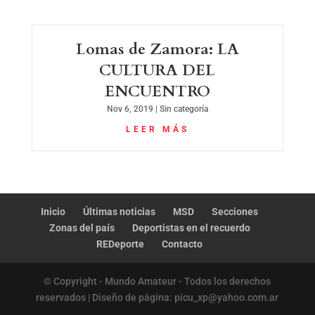
Lomas de Zamora: LA
CULTURA DEL
ENCUENTRO
Nov 6, 2019
|
Sin categoría
LEER MÁS
Inicio
Últimas noticias
MSD
Secciones
Zonas del país
Deportistas en el recuerdo
REDeporte
Contacto
© Copyright - Mundo Amateur - Todos los derechos
reservados | Diseño de página: picu_xp@yahoo.com.ar