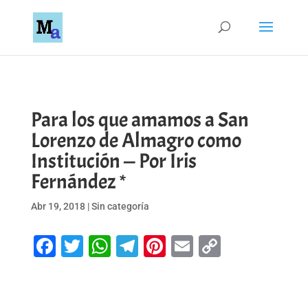
Para los que amamos a San
Lorenzo de Almagro como
Institución — Por Iris
Fernández *
Abr 19, 2018
|
Sin categoría
Facebook
Twitter
WhatsApp
Telegram
Pinterest
Email
Copy
Link