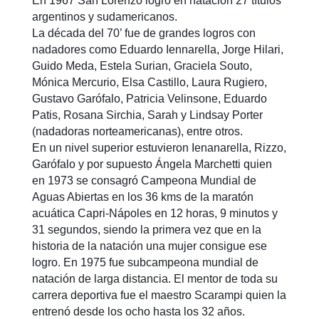
En 1967 San Lorenzo logró en natación 27 títulos
argentinos y sudamericanos.
La década del 70’ fue de grandes logros con
nadadores como Eduardo Iennarella, Jorge Hilari,
Guido Meda, Estela Surian, Graciela Souto,
Mónica Mercurio, Elsa Castillo, Laura Rugiero,
Gustavo Garófalo, Patricia Velinsone, Eduardo
Patis, Rosana Sirchia, Sarah y Lindsay Porter
(nadadoras norteamericanas), entre otros.
En un nivel superior estuvieron Ienanarella, Rizzo,
Garófalo y por supuesto Ángela Marchetti quien
en 1973 se consagró Campeona Mundial de
Aguas Abiertas en los 36 kms de la maratón
acuática Capri-Nápoles en 12 horas, 9 minutos y
31 segundos, siendo la primera vez que en la
historia de la natación una mujer consigue ese
logro. En 1975 fue subcampeona mundial de
natación de larga distancia. El mentor de toda su
carrera deportiva fue el maestro Scarampi quien la
entrenó desde los ocho hasta los 32 años.