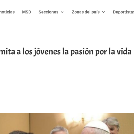
noticias
MSD
Secciones
Zonas del país
Deportista
ita a los jóvenes la pasión por la vida
t
l
py
nk