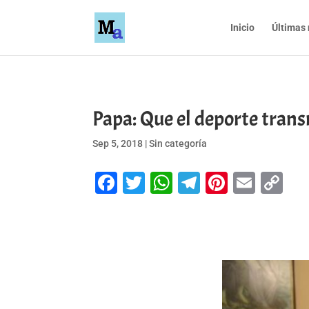
Inicio
Últimas 
Papa: Que el deporte transm
Sep 5, 2018
|
Sin categoría
Facebook
Twitter
WhatsApp
Telegram
Pinteres
Emai
Co
Li