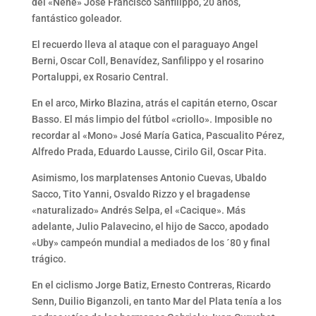
del «Nene» José Francisco Sanfilippo, 20 años,
fantástico goleador.
El recuerdo lleva al ataque con el paraguayo Angel
Berni, Oscar Coll, Benavídez, Sanfilippo y el rosarino
Portaluppi, ex Rosario Central.
En el arco, Mirko Blazina, atrás el capitán eterno, Oscar
Basso. El más limpio del fútbol «criollo». Imposible no
recordar al «Mono» José María Gatica, Pascualito Pérez,
Alfredo Prada, Eduardo Lausse, Cirilo Gil, Oscar Pita.
Asimismo, los marplatenses Antonio Cuevas, Ubaldo
Sacco, Tito Yanni, Osvaldo Rizzo y el bragadense
«naturalizado» Andrés Selpa, el «Cacique». Más
adelante, Julio Palavecino, el hijo de Sacco, apodado
«Uby» campeón mundial a mediados de los ´80 y final
trágico.
En el ciclismo Jorge Batiz, Ernesto Contreras, Ricardo
Senn, Duilio Biganzoli, en tanto Mar del Plata tenía a los