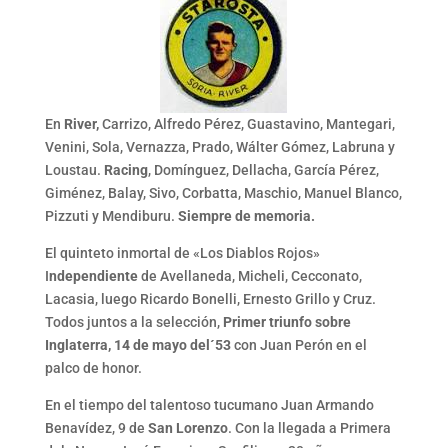
En
River,
Carrizo, Alfredo Pérez, Guastavino, Mantegari,
Venini, Sola, Vernazza, Prado, Wálter Gómez, Labruna y
Loustau.
Racing
, Domínguez, Dellacha, García Pérez,
Giménez, Balay, Sivo, Corbatta, Maschio, Manuel Blanco,
Pizzuti y Mendiburu.
Siempre de memoria.
El quinteto inmortal de «Los Diablos Rojos»
I
ndependiente
de Avellaneda, Micheli, Cecconato,
Lacasia, luego Ricardo Bonelli, Ernesto Grillo y Cruz.
Todos juntos a la selección,
Primer triunfo sobre
Inglaterra, 14 de mayo del´53
con Juan Perón en el
palco de honor.
En el tiempo del talentoso tucumano Juan Armando
Benavídez, 9 de
San Lorenzo
. Con la llegada a Primera