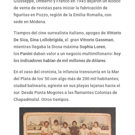
Giusseppe, Umberto y Franco en 1945 dejaron un kiosco
de venta de revistas para iniciar la fabricación de
figuritas en Pozzo, región de la Emilia-Romaña, con
sede en Módena.
Tiempos del cine surrealista italiano, apogeo de
Vittorio
De Sica, Gina Lollobrígida
, el gran
Vittorio Gassman
,
mientras llegaba la Diosa máxima
Sophia Loren
,
los
Panini
daban valor a un negocio multimillonario:
hoy
los indicadores hablan de mil millones de dólares.
En el caso del cronista, la infancia transcurría en la Mar
del Plata de los´50 con algo más de 200 mil habitantes;
ciudad balnearia, agreste en sus playas lejanas hacia el
sur. Desde Punta Mogotes a las flamantes Colonias de
Chapadmalal. Otros tiempos.