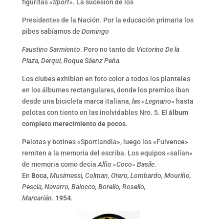
figuritas
«Sport».
La sucesión de los
Presidentes de la Nación. Por la educación primaria los
pibes sabíamos de
Domingo
Faustino Sarmiento
. Pero no tanto de
Victorino De la
Plaza, Derqui, Roque Sáenz Peña.
Los clubes exhibían en foto color a todos los planteles
en los álbumes rectangulares, donde los premios iban
desde una bicicleta marca italiana,
las «Legnano»
hasta
pelotas con tiento en las inolvidables Nro. 5.
El álbum
completo merecimiento de pocos
.
Pelotas y botines «Sportlandia», luego los «Fulvence»
remiten a la memoria del escriba. Los equipos «salían»
de memoria como decía
Alfio «Coco» Basile
.
En
Boca
,
Musimessi, Colman, Otero, Lombardo, Mouriño,
Pescia, Navarro, Baiocco, Borello, Rosello,
Marcarián.
1954
.