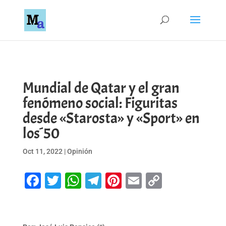
Mundial de Qatar y el gran
fenómeno social: Figuritas
desde «Starosta» y «Sport» en
los´50
Oct 11, 2022
|
Opinión
Facebook
Twitter
WhatsApp
Telegram
Pinterest
Email
Copy
Link