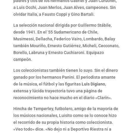
padres y tíos de los hermanos Gabriel y Juan Curuchet,
a Luis Occhi, Juan Merlos, Juan Alves, campeones. Sin
olvidar Italia, a Fausto Coppi y Gino Bartali.
La selección nacional dirigida por Guillermo Stábile,
desde 1941. En el´55 Sudamericano de Chile,
Musimessi, Dellacha, Federico Vairo, Lombardo, Balay
también Mouriño, Ernesto Gutiérrez, Micheli, Cecconato,
Borello, Labruna y Ernesto Cuchiaroni. Equipazo
campeón.
Los coleccionistas también tienen lo suyo. Sin el dinero
ganado por los hermanos Panini. El periodista amante
de la música, el fútbol y las figuritas
Luis Digiano
,
extensa y lúcida trayectoria tuvo una página de
reconocimiento no hace mucho en el diario «Clarín».
Hincha de Temperley, futbolero, amigo de la mayoría de
los músicos nacionales, Luisito como se lo conoce hizo
el recorrido de su propia historia como coleccionista.
«Veo todo» dice. «No dejo ni a Deportivo Riestra ni a