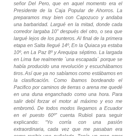
señor Del Pero, que en aquel momento era el
Presidente de la Caja Popular de Ahorros. La
preparamos muy bien con Capozuco y andaba
una barbaridad. Largué en la mitad, donde cada
corredor largaba 10” después del otro, o sea que
largué lejos de los punteros. Al final de la primera
etapa en Salta llegué 14º, En la Quiaca ya estaba
10º, en La Paz 8º y Arequipa séptimo. La largada
en Lima fue realmente ´una escapada´ porque se
había producido una revolución y escuchábamos
tiros. Así que ya no sabíamos como estábamos en
la clasificación. Como íbamos bordeando el
Pacifico por caminos de tierras o arena me quedé
en una duna enganchado como una hora. Para
salir debí forzar el motor al máximo y eso me
embromó. De todos modos llegamos a Ecuador
en el puesto 60º”
cuenta Rubiol para seguir
explicando:
“Yo corría con una pasión
extraordinaria, cada vez que me pasaban era