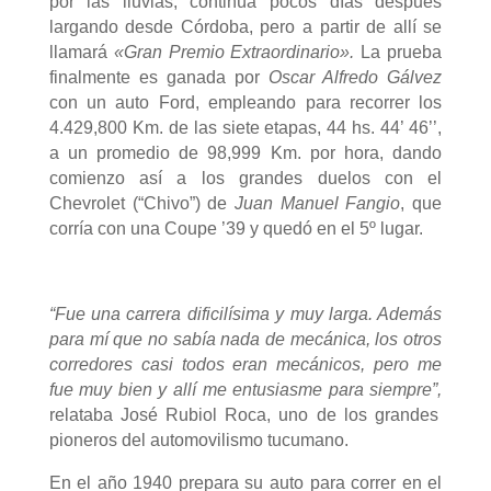
por las lluvias, continúa pocos días después
largando desde Córdoba, pero a partir de allí se
llamará
«Gran Premio Extraordinario».
La prueba
finalmente es ganada por
Oscar Alfredo Gálvez
con un auto Ford,
empleando para recorrer los
4.429,800 Km. de las siete etapas, 44 hs. 44’ 46’’,
a un promedio de 98,999 Km. por hora, dando
comienzo así a los grandes duelos con el
Chevrolet (“Chivo”) de
Juan Manuel Fangio
, que
corría con una Coupe ’39 y quedó en el 5º lugar.
“Fue una carrera dificilísima y muy larga. Además
para mí que no sabía nada de mecánica, los otros
corredores casi todos eran mecánicos, pero me
fue muy bien y allí me entusiasme para siempre”,
relataba José Rubiol Roca, uno de los grandes
pioneros del automovilismo tucumano.
En el año 1940 prepara su auto para correr en el