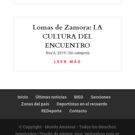
Lomas de Zamora: LA
CULTURA DEL
ENCUENTRO
Nov 6, 2019
|
Sin categoría
LEER MÁS
Inicio
Últimas noticias
MSD
Secciones
Zonas del país
Deportistas en el recuerdo
REDeporte
Contacto
© Copyright - Mundo Amateur - Todos los derechos
reservados | Diseño de página: picu_xp@yahoo.com.ar