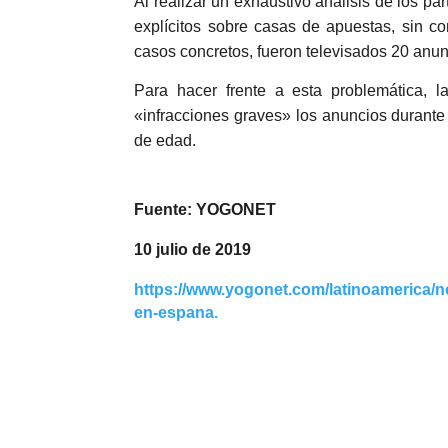
Al realizar un exhaustivo análisis de los p
explícitos sobre casas de apuestas, sin co
casos concretos, fueron televisados 20 anun
Para hacer frente a esta problemática, 
«infracciones graves» los anuncios durante
de edad.
Fuente:
YOGONET
10 julio de 2019
https://www.yogonet.com/latinoamerica/no
en-espana.