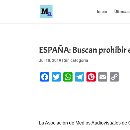
Inicio
Últimas 
ESPAÑA: Buscan prohibir e
Jul 18, 2019
|
Sin categoría
Facebook
Twitter
WhatsApp
Telegram
Pinteres
Emai
Co
Li
La Asociación de Medios Audiovisuales de C