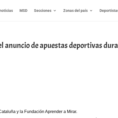
noticias
MSD
Secciones
Zonas del país
Deportista
l anuncio de apuestas deportivas dura
t
l
py
nk
ataluña y la Fundación Aprender a Mirar.