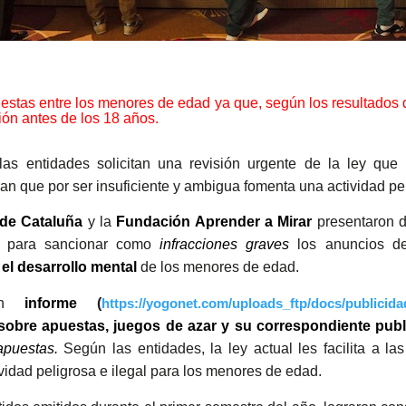
uestas entre los menores de edad ya que, según los resultados d
ón antes de los 18 años.
las entidades solicitan una revisión urgente de la ley que
an que por ser insuficiente y ambigua fomenta una actividad p
 de Cataluña
y la
Fundación Aprender a Mirar
presentaron d
ta para sancionar como
infracciones graves
los anuncios de 
 el desarrollo mental
de los menores de edad.
 un
informe
(
https://yogonet.com/uploads_ftp/docs/publicida
 sobre apuestas, juegos de azar y su correspondiente publ
apuestas.
Según las entidades, la ley actual les facilita a l
vidad peligrosa e ilegal para los menores de edad.