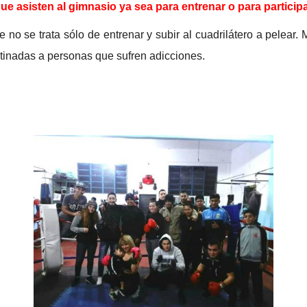
 asisten al gimnasio ya sea para entrenar o para participar 
no se trata sólo de entrenar y subir al cuadrilátero a pelear. 
estinadas a personas que sufren adicciones.