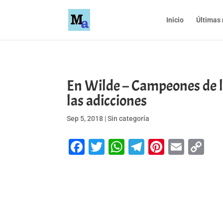
Inicio
Últimas 
En Wilde – Campeones de la 
las adicciones
Sep 5, 2018
|
Sin categoría
Facebook
Twitter
WhatsApp
Telegram
Pinteres
Emai
Co
Li