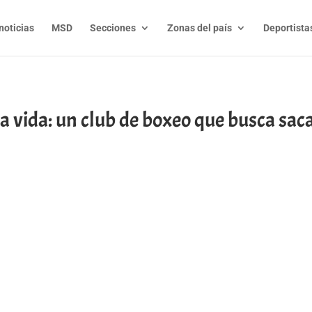
noticias
MSD
Secciones
Zonas del país
Deportista
vida: un club de boxeo que busca sacar 
t
l
py
nk