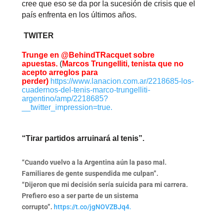
cree que eso se da por la sucesión de crisis que el
país enfrenta en los últimos años.
TWITER
Trunge en @BehindTRacquet sobre
apuestas.
(
Marcos Trungelliti, tenista que no
acepto arreglos para
perder)
https://www.lanacion.com.ar/2218685-los-
cuadernos-del-tenis-marco-trungelliti-
argentino/amp/2218685?
__twitter_impression=true.
“Tirar partidos arruinará al tenis”.
“Cuando vuelvo a la Argentina aún la paso mal.
Familiares de gente suspendida me culpan”.
“Dijeron que mi decisión sería suicida para mi carrera.
Prefiero eso a ser parte de un sistema
corrupto”.
https://t.co/jgNOVZBJq4.