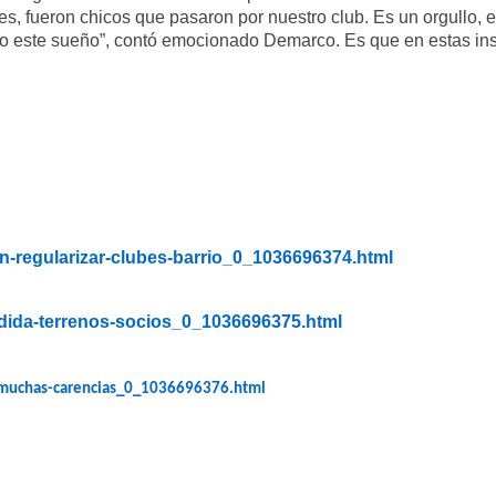
es, fueron chicos que pasaron por nuestro club. Es un orgullo, 
 este sueño”, contó emocionado Demarco. Es que en estas ins
an-regularizar-clubes-barrio_0_1036696374.html
rdida-terrenos-socios_0_1036696375.html
a-muchas-carencias_0_1036696376.html