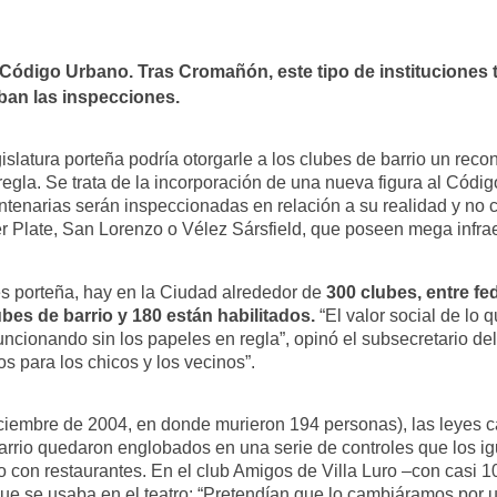
l Código Urbano. Tras Cromañón, este tipo de instituciones
ban las inspecciones.
islatura porteña podría otorgarle a los clubes de barrio un re
 regla. Se trata de la incorporación de una nueva figura al Có
entenarias serán inspeccionadas en relación a su realidad y no 
r Plate, San Lorenzo o Vélez Sársfield, que poseen mega infra
s porteña, hay en la Ciudad alrededor de
300 clubes, entre f
bes de barrio y 180 están habilitados.
“El valor social de lo 
funcionando sin los papeles en regla”, opinó el subsecretario de
 para los chicos y los vecinos”.
iembre de 2004, en donde murieron 194 personas), las leyes cam
 barrio quedaron englobados en una serie de controles que los 
o con restaurantes. En el club Amigos de Villa Luro –con casi 
n que se usaba en el teatro: “Pretendían que lo cambiáramos por