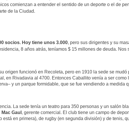
chicos comienzan a entender el sentido de un deporte o el de p
arte de la Ciudad.
.000 socios. Hoy tiene unos 3.000
, pero sus dirigentes y su mas
sidencia, 8 años atrás, teníamos $ 15 millones de deuda. Nos 
su origen funcionó en Recoleta, pero en 1910 la sede se mudó 
tual, en Rivadavia al 4700. Entonces Caballito venía a ser como
erva– y un parque formidable, que se fue vendiendo a medida que
encia. La sede tenía un teatro para 350 personas y un salón bla
o Mac Gaul
, gerente comercial. El club tiene un campo de depor
o está en primera), de rugby (en segunda división) y de tenis, 