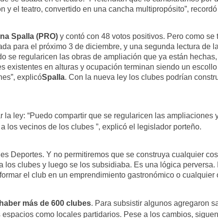
n y el teatro, convertido en una cancha multipropósito”, recordó
ina Spalla (PRO)
y contó con 48 votos positivos. Pero como se 
ada para el próximo 3 de diciembre, y una segunda lectura de la
do se regularicen las obras de ampliación que ya están hechas
es existentes en alturas y ocupación terminan siendo un escollo 
nes”, explicó
Spalla
. Con la nueva ley los clubes podrían constr
r la ley: “Puedo compartir que se regularicen las ampliaciones
a los vecinos de los clubes ”, explicó el legislador porteño.
y es Deportes. Y no permitiremos que se construya cualquier c
a los clubes y luego se los subsidiaba. Es una lógica perversa
ansformar el club en un emprendimiento gastronómico o cualquier 
 haber más de 600 clubes
. Para subsistir algunos agregaron s
us espacios como locales partidarios. Pese a los cambios, sigue