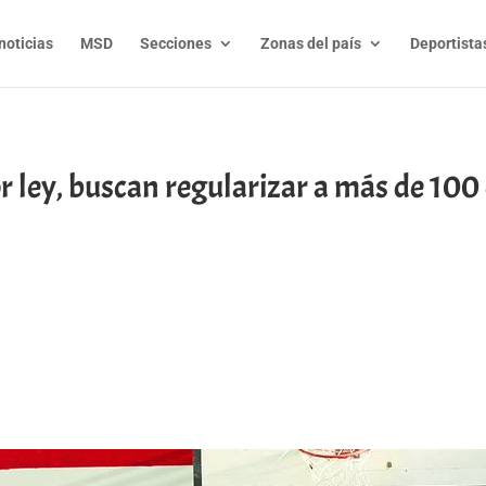
noticias
MSD
Secciones
Zonas del país
Deportista
r ley, buscan regularizar a más de 100 
t
l
py
nk