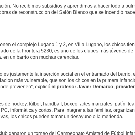
ión. No recibimos subsidios y aprendimos a hacer todo a pulmón,
obras de reconstrucción del Salón Blanco que se incendió hace
en el complejo Lugano 1 y 2, en Villa Lugano, los chicos tiene
ado de la Frontera 5230, es uno de los clubes más jóvenes de l
a, en un barrio con muchas carencias.
rrio es justamente la inserción social en el entramado del barri
blación más vulnerable, que son los chicos en la primera infanci
nde provienen”, explicó
el profesor Javier Demarco, presiden
de hockey, fútbol, handball, boxeo, artes marciales, patín, teat
 informática y cortos. Para integrar a las familias, organizan b
tivas, los chicos pueden tomar un desayuno o la merienda.
 club ganaron un torneo del Campeonato Amistad de Fútbol Infant