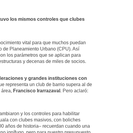
 tuvo los mismos controles que clubes
conocimiento vital para que muchos puedan
digo de Planeamiento Urbano (CPU). Así
con los parámetros que se aplican para
estructuras y decenas de miles de socios.
ederaciones y grandes instituciones con
que representa un club de barrio supera al de
l área,
Francisco Irarrazaval
. Pero aclaró:
biaron y los controles para habilitar
iguala con clubes masivos, con boliches
100 años de historia– recuerdan cuando una
 uno ignífugo, pero para nuestro presupuesto