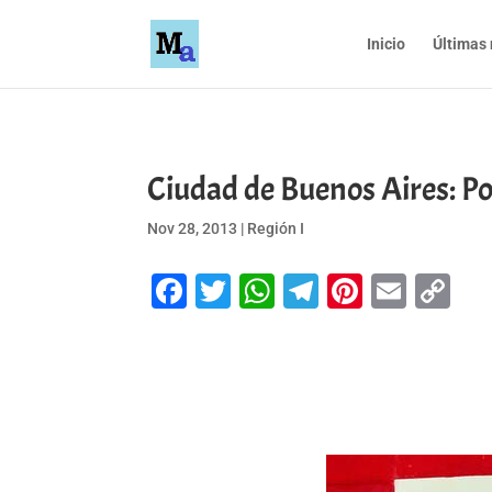
Inicio
Últimas 
Ciudad de Buenos Aires: Po
Nov 28, 2013
|
Región I
Facebook
Twitter
WhatsApp
Telegram
Pinteres
Emai
Co
Li