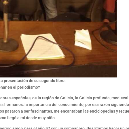
 la presentación de su segundo libro.
onar en el periodismo?
ntes españoles, de la región de Galicia, la Galicia profunda, medieva
 mis hermanos, la importancia del conocimiento, por esa razón siguien
rios pasaron a ser fascinantes, me encantaban las enciclopedias y recu
ismo llegó a mí desde muy niño.
eriodismo y para el año 97 con un compañero idealizamos hacer un pr