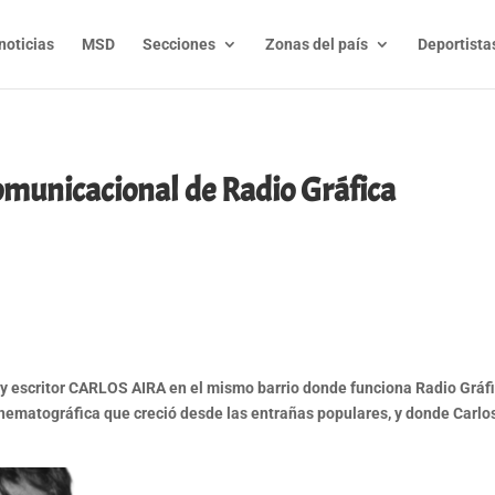
noticias
MSD
Secciones
Zonas del país
Deportista
comunicacional de Radio Gráfica
t
l
py
nk
 escritor CARLOS AIRA en el mismo barrio donde funciona Radio Gráfica
 cinematográfica que creció desde las entrañas populares, y donde Carl