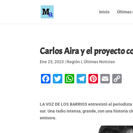
Inicio
Últimas 
Carlos Aira y el proyecto 
Ene 25, 2023
|
Región I
,
Últimas Noticias
Facebook
Twitter
WhatsApp
Telegram
Pinteres
Emai
Co
Li
LA VOZ DE LOS BARRIOS entrevistó al periodista y
sur. Una radio intensa, grande, con una historia
emisora.