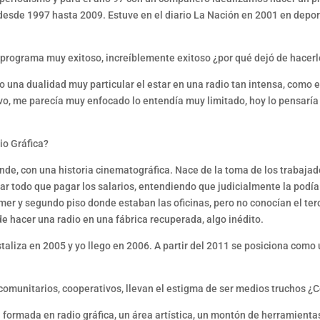
desde 1997 hasta 2009. Estuve en el diario La Nación en 2001 en depor
 programa muy exitoso, increíblemente exitoso ¿por qué dejó de hacer
na dualidad muy particular el estar en una radio tan intensa, como es
ivo, me parecía muy enfocado lo entendía muy limitado, hoy lo pensar
o Gráfica?
de, con una historia cinematográfica. Nace de la toma de los trabajado
r todo que pagar los salarios, entendiendo que judicialmente la podí
mer y segundo piso donde estaban las oficinas, pero no conocían el ter
de hacer una radio en una fábrica recuperada, algo inédito.
istaliza en 2005 y yo llego en 2006. A partir del 2011 se posiciona como
comunitarios, cooperativos, llevan el estigma de ser medios truchos
formada en radio gráfica, un área artística, un montón de herramient