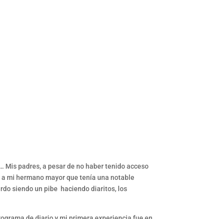
l… Mis padres, a pesar de no haber tenido acceso
do a mi hermano mayor que tenía una notable
erdo siendo un pibe haciendo diaritos, los
ograma de diario y mi primera experiencia fue en