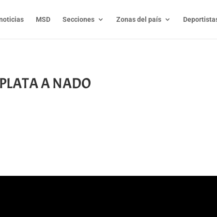
noticias
MSD
Secciones
Zonas del país
Deportista
 PLATA A NADO
t
l
py
nk