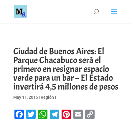
Ciudad de Buenos Aires: El
Parque Chacabuco será el
primero en resignar espacio
verde para un bar – El Estado
invertirá 4,5 millones de pesos
May 11, 2015
|
Región I
Facebook
Twitter
WhatsApp
Telegram
Pinterest
Email
Copy
Link