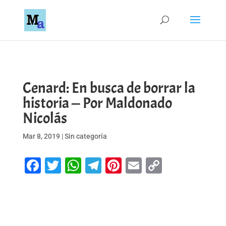
Cenard: En busca de borrar la
historia — Por Maldonado
Nicolás
Mar 8, 2019
|
Sin categoría
Facebook
Twitter
WhatsApp
Telegram
Pinterest
Email
Copy
Link