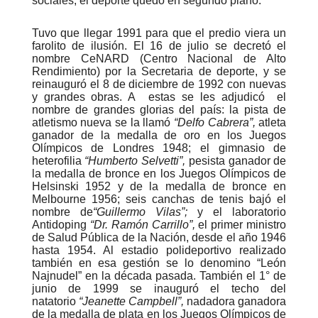
sociales, el deporte quedo en segundo plano.
Tuvo que llegar 1991 para que el predio viera un
farolito de ilusión. El 16 de julio se decretó el
nombre CeNARD (Centro Nacional de Alto
Rendimiento) por la Secretaria de deporte, y se
reinauguró el 8 de diciembre de 1992 con nuevas
y grandes obras. A estas se les adjudicó el
nombre de grandes glorias del país: la pista de
atletismo nueva se la llamó
“Delfo Cabrera”,
atleta
ganador de la medalla de oro en los Juegos
Olímpicos de Londres 1948; el gimnasio de
heterofilia
“Humberto Selvetti”,
pesista ganador de
la medalla de bronce en los Juegos Olímpicos de
Helsinski 1952 y de la medalla de bronce en
Melbourne 1956; seis canchas de tenis bajó el
nombre de
“Guillermo Vilas”;
y el laboratorio
Antidoping
“Dr. Ramón Carrillo”,
el primer ministro
de Salud Pública de la Nación, desde el año 1946
hasta 1954. Al estadio polideportivo realizado
también en esa gestión se lo denomino “León
Najnudel” en la década pasada. También el 1° de
junio de 1999 se inauguró el techo del
natatorio
“Jeanette Campbell”,
nadadora ganadora
de la medalla de plata en los Juegos Olímpicos de