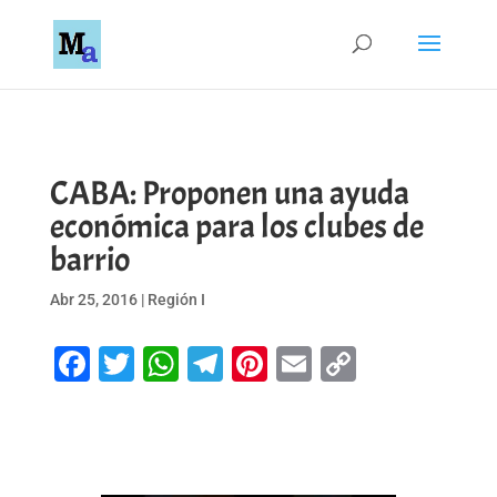
CABA: Proponen una ayuda
económica para los clubes de
barrio
Abr 25, 2016
|
Región I
Facebook
Twitter
WhatsApp
Telegram
Pinterest
Email
Copy
Link