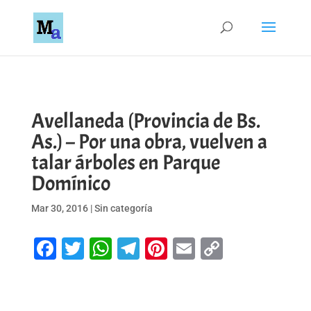
Avellaneda (Provincia de Bs.
As.) – Por una obra, vuelven a
talar árboles en Parque
Domínico
Mar 30, 2016
|
Sin categoría
Facebook
Twitter
WhatsApp
Telegram
Pinterest
Email
Copy
Link