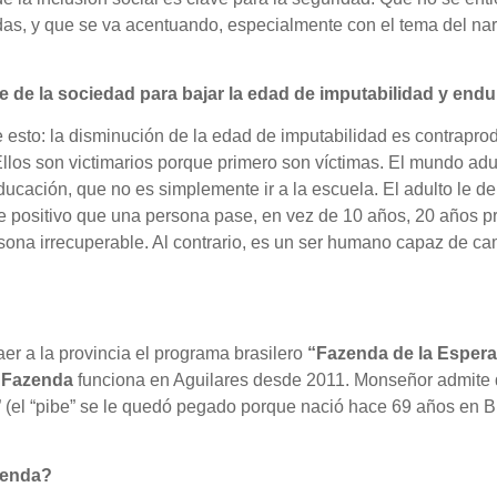
das, y que se va acentuando, especialmente con el tema del nar
e de la sociedad para bajar la edad de imputabilidad y end
e esto: la disminución de la edad de imputabilidad es contrapr
 Ellos son victimarios porque primero son víctimas. El mundo adu
cación, que no es simplemente ir a la escuela. El adulto le de
 positivo que una persona pase, en vez de 10 años, 20 años pre
ona irrecuperable. Al contrario, es un ser humano capaz de ca
.
aer a la provincia el programa brasilero
“Fazenda de la Esper
 Fazenda
funciona en Aguilares desde 2011. Monseñor admite q
s” (el “pibe” se le quedó pegado porque nació hace 69 años en
azenda?