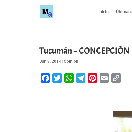
Inicio
Últimas 
Tucumán – CONCEPCIÓN En
Jun 9, 2014
|
Opinión
Facebook
Twitter
WhatsApp
Telegram
Pinteres
Emai
Co
Li