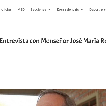
noticias
MSD
Secciones
Zonas del país
Deportista
trevista con Monseñor José María Ro
t
l
py
nk