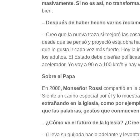
masivamente. Si no es así, no transforma
bien.
– Después de haber hecho varios reclamos
– Creo que la nueva traza sí mejoró las cos
desde que se pensó y proyectó esta obra has
que le gusta ir cada vez más fuerte. Hoy la 
los adultos. El Estado debe diseñar política
acelerador. Yo voy a 90 o a 100 km/h y hay
Sobre el Papa
En 2008,
Monseñor Rossi
compartió en la 
Siente un cariño especial por él y lo muest
extrañando en la Iglesia, como por ejem
que las palabras, gestos que conmueven 
–
¿Cómo ve el futuro de la Iglesia? ¿Cree
– (Lleva su quijada hacia adelante y levant