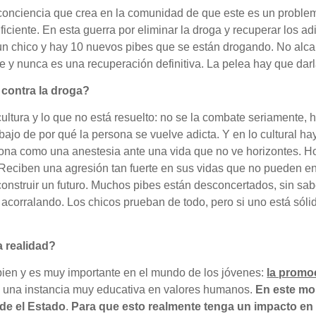
 conciencia que crea en la comunidad de que este es un problem
ficiente. En esta guerra por eliminar la droga y recuperar los a
n chico y hay 10 nuevos pibes que se están drogando. No alca
y nunca es una recuperación definitiva. La pelea hay que darl
 contra la droga?
cultura y lo que no está resuelto: no se la combate seriamente,
rabajo de por qué la persona se vuelve adicta. Y en lo cultural 
iona como una anestesia ante una vida que no ve horizontes. H
eciben una agresión tan fuerte en sus vidas que no pueden enf
construir un futuro. Muchos pibes están desconcertados, sin sab
acorralando. Los chicos prueban de todo, pero si uno está sólid
.
a realidad?
bien y es muy importante en el mundo de los jóvenes:
la promo
 es una instancia muy educativa en valores humanos.
En este mom
esde el Estado
.
Para que esto realmente tenga un impacto en