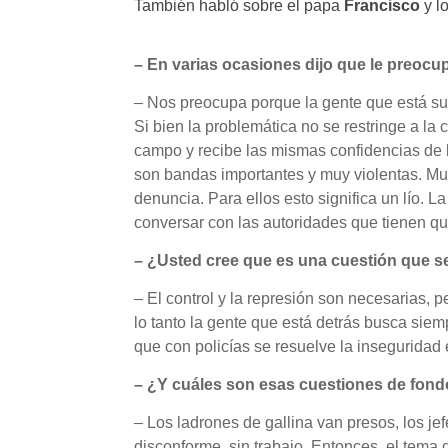
También habló sobre el papa
Francisco
y lo
– En varias ocasiones dijo que le preocu
– Nos preocupa porque la gente que está sufr
Si bien la problemática no se restringe a l
campo y recibe las mismas confidencias de 
son bandas importantes y muy violentas. Mu
denuncia. Para ellos esto significa un lío. 
conversar con las autoridades que tienen q
– ¿Usted cree que es una cuestión que se
– El control y la represión son necesarias, p
lo tanto la gente que está detrás busca sie
que con policías se resuelve la inseguridad
– ¿Y cuáles son esas cuestiones de fon
– Los ladrones de gallina van presos, los je
disconforme, sin trabajo. Entonces, el tema 