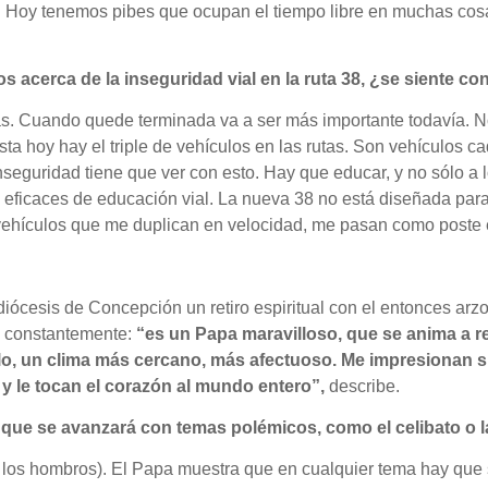
. Hoy tenemos pibes que ocupan el tiempo libre en muchas cosa
 acerca de la inseguridad vial en la ruta 38, ¿se siente co
as. Cuando quede terminada va a ser más importante todavía. N
ta hoy hay el triple de vehículos en las rutas. Son vehículos c
inseguridad tiene que ver con esto. Hay que educar, y no sólo a l
s eficaces de educación vial. La nueva 38 no está diseñada para s
 vehículos que me duplican en velocidad, me pasan como poste e
diócesis de Concepción un retiro espiritual con el entonces ar
ra constantemente:
“es un Papa maravilloso, que se anima a 
plo, un clima más cercano, más afectuoso. Me impresionan
y le tocan el corazón al mundo entero”,
describe.
 que se avanzará con temas polémicos, como el celibato o l
a los hombros). El Papa muestra que en cualquier tema hay que 