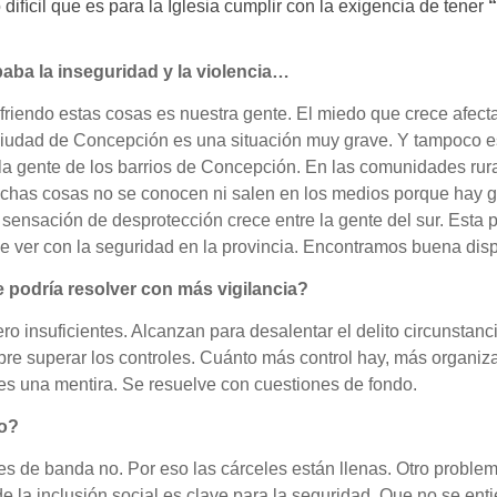
 difícil que es para la Iglesia cumplir con la exigencia de tener
“
paba la inseguridad y la violencia…
iendo estas cosas es nuestra gente. El miedo que crece afecta a
a ciudad de Concepción es una situación muy grave. Y tampoco e
la gente de los barrios de Concepción. En las comunidades rur
chas cosas no se conocen ni salen en los medios porque hay g
La sensación de desprotección crece entre la gente del sur. Esta
ue ver con la seguridad en la provincia. Encontramos buena dis
 podría resolver con más vigilancia?
ero insuficientes. Alcanzan para desalentar el delito circunstanc
mpre superar los controles. Cuánto más control hay, más organiz
 es una mentira. Se resuelve con cuestiones de fondo.
do?
fes de banda no. Por eso las cárceles están llenas. Otro proble
de la inclusión social es clave para la seguridad. Que no se en