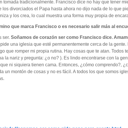
ión tomada tradicionalmente. Francisco dice no hay que tener mi
de los divorciados el Papa hasta ahora no dijo nada de lo que p
niza y los crea, lo cual muestra una forma muy propia de encar
camino que marca Francisco o es necesario salir más al encu
s ser.
Soñamos de corazón ser como Francisco dice. Amam
pide una iglesia que esté permanentemente cerca de la gente. E
go que romper mi propia rutina. Hay cosas que te atan. Todos te
apa la nariz y pregunta: ¿o no? ). Es lindo encontrarse con la ge
 que ni siquiera tienen cama. Entonces, ¿cómo comprendo?, 
 un montón de cosas y no es fácil. A todos los que somos igles
ás.