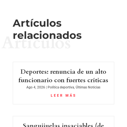
Artículos
relacionados
Artículos
Deportes: renuncia de un alto
funcionario con fuertes críticas
Ago 4, 2026
|
Política deportiva
,
Últimas Noticias
LEER MÁS
Sanguijuelas insaciables (de