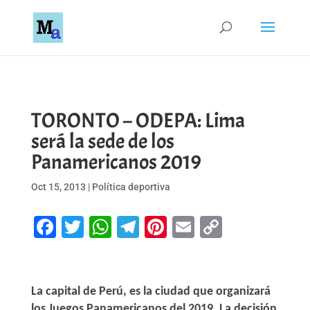
TORONTO – ODEPA: Lima
será la sede de los
Panamericanos 2019
Oct 15, 2013
|
Política deportiva
Facebook
Twitter
WhatsApp
Telegram
Pinterest
Email
Copy
Link
La capital de Perú, es la ciudad que organizará
los Juegos Panamericanos del 2019. La decisión