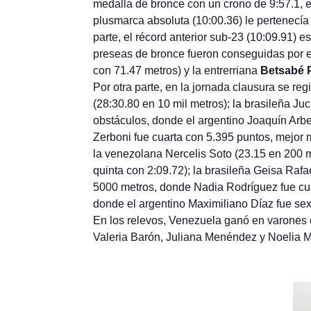
medalla de bronce con un crono de 9:57.1, es
plusmarca absoluta (10:00.36) le pertenecía
parte, el récord anterior sub-23 (10:09.91) 
preseas de bronce fueron conseguidas por e
con 71.47 metros) y la entrerriana
Betsabé 
Por otra parte, en la jornada clausura se re
(28:30.80 en 10 mil metros); la brasileña J
obstáculos, donde el argentino Joaquín Arbe
Zerboni fue cuarta con 5.395 puntos, mejor
la venezolana Nercelis Soto (23.15 en 200 
quinta con 2:09.72); la brasileña Geisa Raf
5000 metros, donde Nadia Rodríguez fue cuar
donde el argentino Maximiliano Díaz fue sex
En los relevos, Venezuela ganó en varones c
Valeria Barón, Juliana Menéndez y Noelia Ma