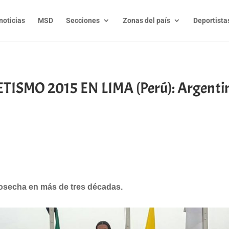
noticias
MSD
Secciones
Zonas del país
Deportista
SMO 2015 EN LIMA (Perú): Argentin
t
l
py
nk
 cosecha en más de tres décadas.