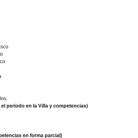
isco
lo
sco
a
los.
 el periodo en la Villa y competencias)
mpetencias en forma parcial)