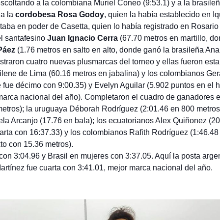
coltando a la colombiana Muriel Coneo (9:53.1) y a la brasileña
 a la
cordobesa Rosa Godoy
, quien la había establecido en I
estaba en poder de Casetta, quien lo había registrado en Rosari
l santafesino
Juan Ignacio Cerra
(67.70 metros en martillo, 
Páez
(1.76 metros en salto en alto, donde ganó la brasileña Ana
gistraron cuatro nuevas plusmarcas del torneo y ellas fueron est
ucilene de Lima (60.16 metros en jabalina) y los colombianos Ge
 fue décimo con 9:00.35) y Evelyn Aguilar (5.902 puntos en el 
 marca nacional del año). Completaron el cuadro de ganadores e
metros); la uruguaya Déborah Rodríguez (2:01.46 en 800 metros
aela Arcanjo (17.76 en bala); los ecuatorianos Alex Quiñonez (2
ta con 16:37.33) y los colombianos Rafith Rodríguez (1:46.48 en
to con 15.36 metros).
on 3:04.96 y Brasil en mujeres con 3:37.05. Aquí la posta arge
rtínez fue cuarta con 3:41.01, mejor marca nacional del año.