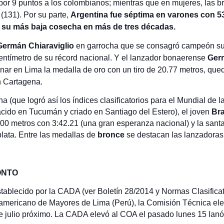
or 9 puntos a los colombianos; mientras que en mujeres, las 
(131). Por su parte,
Argentina fue séptima en varones con 5
r su más baja cosecha en más de tres décadas.
Germán Chiaraviglio
en garrocha que se consagró campeón sud
entímetro de su récord nacional. Y el lanzador bonaerense
Ger
ar en Lima la medalla de oro con un tiro de 20.77 metros, qued
n Cartagena.
 (que logró así los índices clasificatorios para el Mundial de 
acido en Tucumán y criado en Santiago del Estero), el joven
Bra
00 metros con 3:42.21 (una gran esperanza nacional) y la santa
plata. Entre las medallas de
bronce
se destacan las lanzadora
ONTO
stablecido por la CADA (ver Boletín 28/2014 y Normas Clasific
damericano de Mayores de Lima (Perú), la Comisión Técnica el
e julio próximo. La CADA elevó al COA el pasado lunes 15 lanó