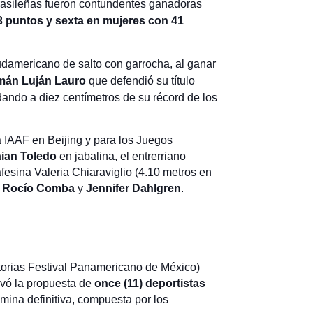
brasileñas fueron contundentes ganadoras
3 puntos y sexta en mujeres con 41
americano de salto con garrocha, al ganar
mán Luján Lauro
que defendió su título
ando a diez centímetros de su récord de los
la IAAF en Beijing y para los Juegos
ian Toledo
en jabalina, el entrerriano
fesina Valeria Chiaraviglio (4.10 metros en
s
Rocío Comba
y
Jennifer Dahlgren
.
atorias Festival Panamericano de México)
evó la propuesta de
once (11) deportistas
mina definitiva, compuesta por los