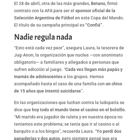
El 28 de abril, otra de las más grandes,
Betano
, firmó
contrato con la AFA para ser el
sponsor oficial de la
Selección Argentina de Fútbol
en esta Copa del Mundo.
El título de su campaña principal es
“Confiá”
.
Nadie regula nada
“Esto está cada vez peor”, asegura Laura, la tesorera de
Jug-Anon, la organización que nuclea —con anonimato
obligatorio— a familiares y allegados a personas que
sufren adicción al juego. “
Cada vez llegan más papás y
mamás
de
adolescentes
a los grupos. Hemos
acompañado hasta el caso de una familia con
un chico
de 15 años que intentó suicidarse
”.
En las organizaciones que luchan contra la ludopatía se
dice que
hoy todo el mundo tiene el casino en el bolsillo
.
“Mi marido era jugador de ruleta y en nuestra época no
teníamos este problema; se tenía que ir al casino o al
barquito o a los bingos”, recuerda Laura. “
Yo perdí dos
panaderías y dos autos
, pero siempre pensé que era