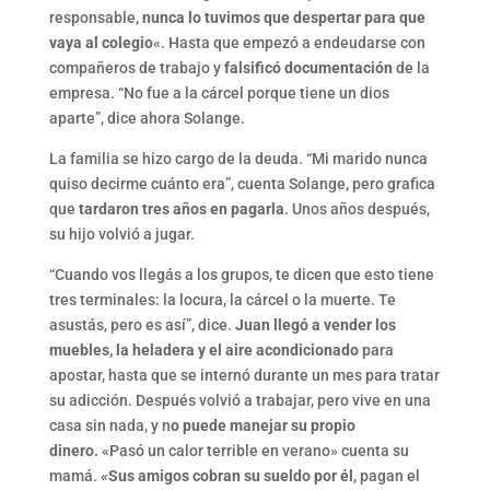
responsable,
nunca lo tuvimos que despertar para que
vaya al colegio
«. Hasta que empezó a endeudarse con
compañeros de trabajo y
falsificó documentación
de la
empresa. “No fue a la cárcel porque tiene un dios
aparte”, dice ahora Solange.
La familia se hizo cargo de la deuda. “Mi marido nunca
quiso decirme cuánto era”, cuenta Solange, pero grafica
que
tardaron tres años en pagarla
. Unos años después,
su hijo volvió a jugar.
“Cuando vos llegás a los grupos, te dicen que esto tiene
tres terminales: la locura, la cárcel o la muerte. Te
asustás, pero es así”, dice.
Juan llegó a vender los
muebles, la heladera y el aire acondicionado
para
apostar, hasta que se internó durante un mes para tratar
su adicción. Después volvió a trabajar, pero vive en una
casa sin nada, y n
o puede manejar su propio
dinero.
«Pasó un calor terrible en verano» cuenta su
mamá. «
Sus amigos cobran su sueldo por él
, pagan el