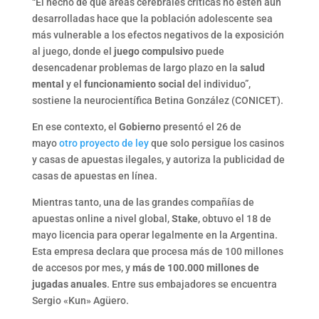
“El hecho de que áreas cerebrales críticas no estén aún
desarrolladas hace que la población adolescente sea
más vulnerable a los efectos negativos de la exposición
al juego, donde el
juego compulsivo
puede
desencadenar problemas de largo plazo en la
salud
mental
y el
funcionamiento social
del individuo”,
sostiene la neurocientífica Betina González (CONICET).
En ese contexto, el
Gobierno
presentó el 26 de
mayo
otro proyecto de ley
que solo persigue los casinos
y casas de apuestas ilegales, y autoriza la publicidad de
casas de apuestas en línea.
Mientras tanto, una de las grandes compañías de
apuestas online a nivel global,
Stake
, obtuvo el 18 de
mayo licencia para operar legalmente en la Argentina.
Esta empresa declara que procesa más de 100 millones
de accesos por mes, y
más de 100.000 millones de
jugadas anuales
. Entre sus embajadores se encuentra
Sergio «Kun» Agüero.