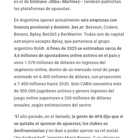
es el de
Emiliano «Dibu» Martínez
— también publicitan
las plataformas de apuestas.
En Argentina operan actualmente
seis empresas con
licencia provincial y dominio .bet.ar
: Betsson, Codere,
Betano, Bplay, Bet365 y BetWarrior. Todas son de capital
extranjero excepto Bplay, que pertenece al grupo
argentino Boldt.
A fines de 2025 se estimaban cerca de
4,6 millones de apostadores online activos en el país
y
unos 1.570 millones de dólares en ingresos del
segmento online, dentro de un mercado total de juego
estimado en 6.400 millones de dólares, con proyección
a 7.400 millones hacia 2030. Solo CABA concentra más
de 500.000 jugadores activos y genera ingresos del
juego online superiores a 200 millones de dólares
anuales, según estimaciones del sector.
“El año pasado, en el Senado,
la gente de AFA dijo que si
se quitaba el sponsor de apuestas, los clubes se
desfinanciarían
y no iban a poder ejercer su rol social.
Una barbaridad”, lamenta Munir Bracco. “Los chicos te