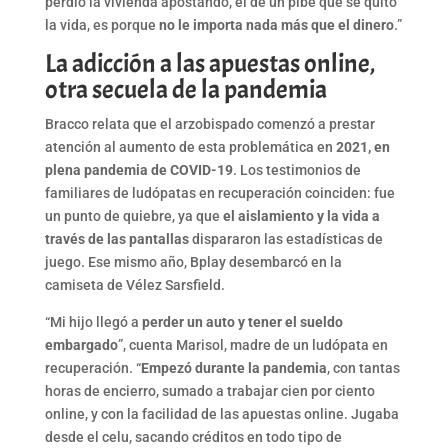
perdió la vivienda apostando, el de un pibe que se quitó
la vida, es porque
no le importa nada más que el dinero
.”
La adicción a las apuestas online,
otra secuela de la pandemia
Bracco relata que el arzobispado comenzó a prestar
atención al aumento de esta problemática en
2021, en
plena pandemia de COVID-19
. Los testimonios de
familiares de ludópatas en recuperación coinciden: fue
un punto de quiebre, ya que
el aislamiento y la vida a
través de las pantallas
dispararon las estadísticas de
juego. Ese mismo año, Bplay desembarcó en la
camiseta de Vélez Sarsfield.
“Mi hijo llegó a
perder un auto y tener el sueldo
embargado
”, cuenta Marisol, madre de un ludópata en
recuperación. “
Empezó durante la pandemia
, con tantas
horas de encierro, sumado a trabajar cien por ciento
online, y con la facilidad de las apuestas online. Jugaba
desde el celu, sacando créditos en todo tipo de