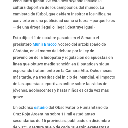
ver cuánto ganan
. Se está destruyendo incluso la
cultura deportiva de los campeones del mundo. La
camiseta de fútbol, que debiera inspirar a los niños, se
convierte en una publicidad como si fuera —porque lo es
— de
una droga
; legal o ilegal, destruye igual».
Esto dijo el 1 de octubre pasado en el Senado el
presbítero
Munir Bracco
, vocero del arzobispado de
Córdoba, en el marco del debate por la
ley de
prevención de la ludopatía
y regulación de
apuestas en
línea
que obtuvo media sanción en Diputados y sigue
esperando tratamiento en la Cámara Alta. Ocho meses
más tarde, y a tres días del inicio del Mundial, el impacto
de las apuestas deportivas online sobre las vidas de
jóvenes, adolescentes y hasta niños es cada vez más
grave.
Un extenso
estudio
del Observatorio Humanitario de
Cruz Roja Argentina sobre 11 mil estudiantes
secundarios de 16 provincias, publicado en diciembre
de 2025, asegura que
6 de cada 10 están expuestos a