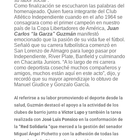
su labor social”.
Como finalización se escucharon las palabras del
homenajeado. Quien fuera integrante del Club
Atlético Independiente cuando en el año 1964 se
consagrara como el primer campeón en nuestro
país de la Copa Libertadores de América,
Juan
Carlos “la Garza” Guzmán
manifestó
emocionado que la pasión de su vida fue el fútbol.
Señaló que su carrera futbolística comenzó en
San Lorenzo de Almagro para luego pasar por
Independiente, River Plate, Banfield y culminando
en Chacarita Juniors. “A lo largo de mi carrera
como deportista coseché muchos compañeros y
amigos, muchos están aquí en este acto”, dijo, y
recordó que su mayor aprendizaje lo obtuvo de
Manuel Giudice y Gonzalo García.
Al referirse a su labor promoviendo el deporte desde la
salud, Guzmán destacó el apoyo a la actividad de los
clubes de barrio junto a
Víctor Lupo
y también la tarea
realizada con
José Luis Ponsico
en la conformación de
la
“Red Solidaria “
que merced a la gestión del senador
Miguel Ángel Pichetto y con la adhesión de todas las