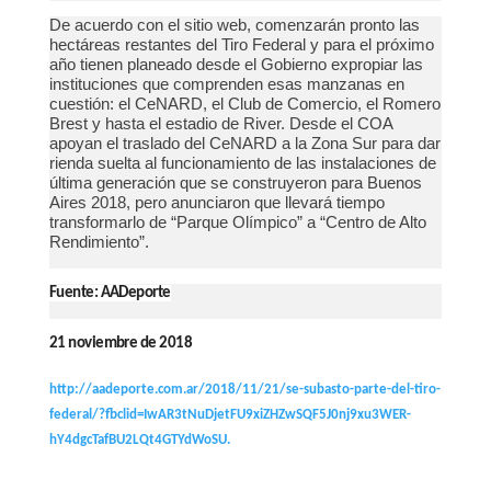
De acuerdo con el sitio web, comenzarán pronto las
hectáreas restantes del Tiro Federal y para el próximo
año tienen planeado desde el Gobierno expropiar las
instituciones que comprenden esas manzanas en
cuestión: el CeNARD, el Club de Comercio, el Romero
Brest y hasta el estadio de River. Desde el COA
apoyan el traslado del CeNARD a la Zona Sur para dar
rienda suelta al funcionamiento de las instalaciones de
última generación que se construyeron para Buenos
Aires 2018, pero anunciaron que llevará tiempo
transformarlo de “Parque Olímpico” a “Centro de Alto
Rendimiento”.
Fuente: AADeporte
21 noviembre de 2018
http://aadeporte.com.ar/2018/11/21/se-subasto-parte-del-tiro-
federal/?fbclid=IwAR3tNuDjetFU9xiZHZwSQF5J0nj9xu3WER-
hY4dgcTafBU2LQt4GTYdWoSU.