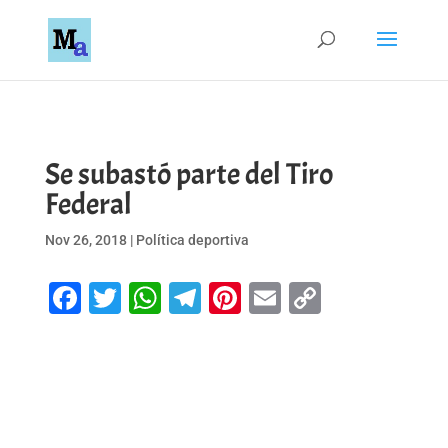
Se subastó parte del Tiro
Federal
Nov 26, 2018
|
Política deportiva
Facebook
Twitter
WhatsApp
Telegram
Pinterest
Email
Copy
Link