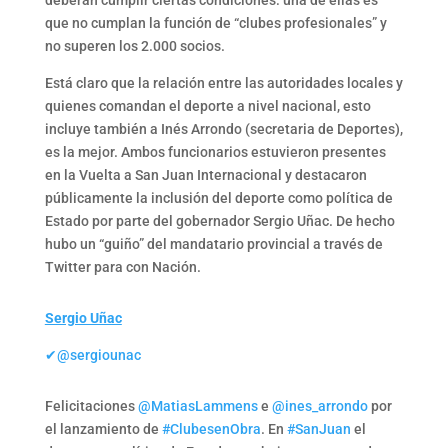
deberán cumplir ciertas condiciones: una de ellas es
que no cumplan la función de “clubes profesionales” y
no superen los 2.000 socios.
Está claro que la relación entre las autoridades locales y
quienes comandan el deporte a nivel nacional, esto
incluye también a Inés Arrondo (secretaria de Deportes),
es la mejor. Ambos funcionarios estuvieron presentes
en la Vuelta a San Juan Internacional y destacaron
públicamente la inclusión del deporte como política de
Estado por parte del gobernador Sergio Uñac. De hecho
hubo un “guiño” del mandatario provincial a través de
Twitter para con Nación.
Sergio Uñac
✔@sergiounac
Felicitaciones
@MatiasLammens
e
@ines_arrondo
por
el lanzamiento de
#ClubesenObra
. En
#SanJuan
el