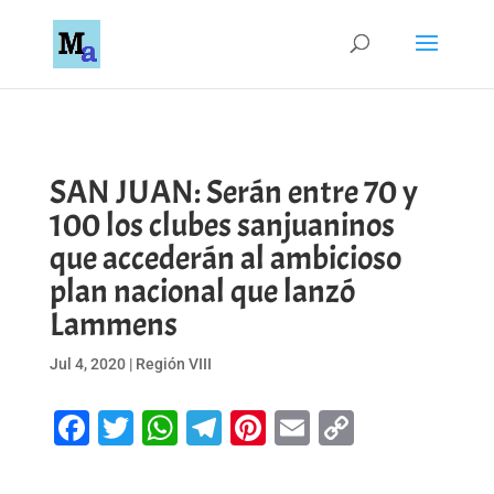
SAN JUAN: Serán entre 70 y
100 los clubes sanjuaninos
que accederán al ambicioso
plan nacional que lanzó
Lammens
Jul 4, 2020
|
Región VIII
Facebook
Twitter
WhatsApp
Telegram
Pinterest
Email
Copy
Link