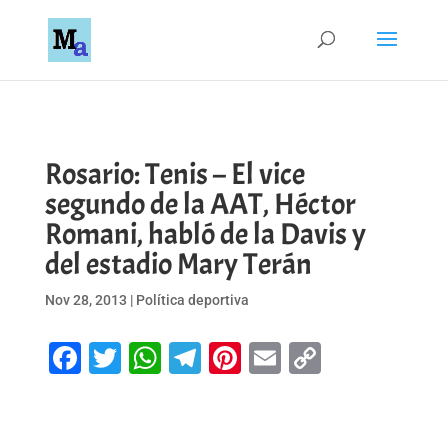
Rosario: Tenis – El vice
segundo de la AAT, Héctor
Romani, habló de la Davis y
del estadio Mary Terán
Nov 28, 2013
|
Política deportiva
Facebook
Twitter
WhatsApp
Telegram
Pinterest
Email
Copy
Link