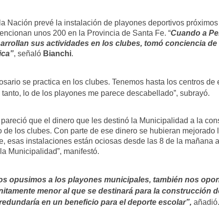
e la Nación prevé la instalación de playones deportivos próximo
 mencionan unos 200 en la Provincia de Santa Fe. “
Cuando a Per
arrollan sus actividades en los clubes, tomó conciencia de q
ica”
, señaló
Bianchi
.
Rosario se practica en los clubes. Tenemos hasta los centros de
lo tanto, lo de los playones me parece descabellado”, subrayó.
areció que el dinero que les destinó la Municipalidad a la con
o de los clubes. Con parte de ese dinero se hubieran mejorado la
e, esas instalaciones están ociosas desde las 8 de la mañana a 
 la Municipalidad”, manifestó.
i nos opusimos a los playones municipales, también nos opo
nitamente menor al que se destinará para la construcción d
redundaría en un beneficio para el deporte escolar”,
añadió