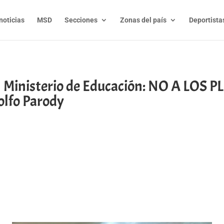
noticias
MSD
Secciones
Zonas del país
Deportista
el Ministerio de Educación: NO A LOS
lfo Parody
t
l
py
nk