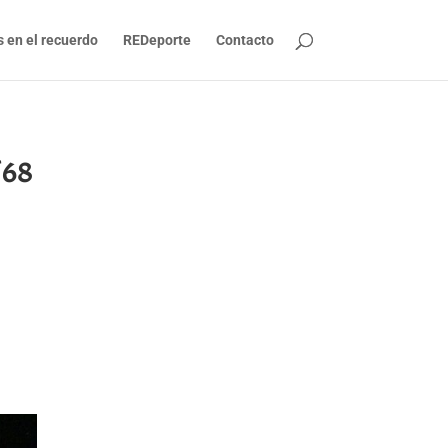
s en el recuerdo
REDeporte
Contacto
´68