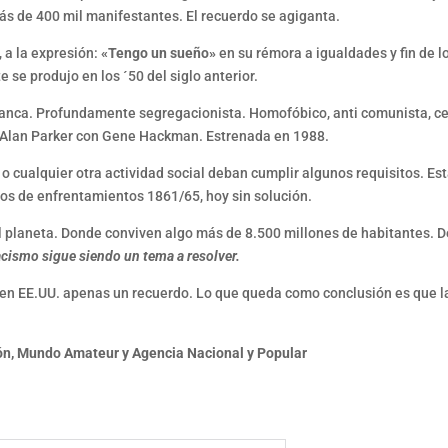
ás de 400 mil manifestantes. El recuerdo se agiganta.
, a la expresión:
«Tengo un sueño»
en su rémora a igualdades y fin de 
 se produjo en los ´50 del siglo anterior.
blanca. Profundamente segregacionista. Homofóbico, anti comunista, c
e Alan Parker con Gene Hackman. Estrenada en 1988.
 o cualquier otra actividad social deban cumplir algunos requisitos. E
años de enfrentamientos 1861/65, hoy sin solución.
 planeta. Donde conviven algo más de 8.500 millones de habitantes. D
acismo sigue siendo un tema a resolver.
en EE.UU. apenas un recuerdo. Lo que queda como conclusión es que la
ión, Mundo Amateur y Agencia Nacional y Popular