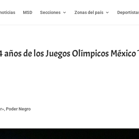
noticias
MSD
Secciones
Zonas del país
Deportista
4 años de los Juegos Olímpicos México 
t
l
py
nk
er», Poder Negro