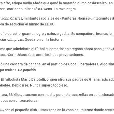
ta afro, etíope
Bikila Abeba
que ganó la maratón olímpica descalzo -en A
sa, corriendo- alcanzó a Owens. La raza negra.
y
John Charles
, militantes sociales de «Panteras Negras», integrantes 
ora de escuchar el himno de EE.UU.
l puño derecho, guante negro y cabeza gacha. Su compañero, bronce, lo 
cias olímpicas
. Quedaron en la historia.
smo que administra el fútbol sudamericano pregona ahora consignas
«
Boca-Corinthians, fase anterior, hubo provocaciones.
jó una cáscara de banana, en el partido de Copa Libertadores. Algo si
gar multas.
Un papelón.
El futbolista Mario Balotelli, origen afro, sus padres de Ghana radicado
rebelde. Debió irse. Nunca superó todo eso.
tura, 88 kilos, atacante con mucha potencia, «estrella» en seleccionados
cruces con entrenadores.
 «C» con el pequeño club Lumezzone en la zona de Palermo donde creci