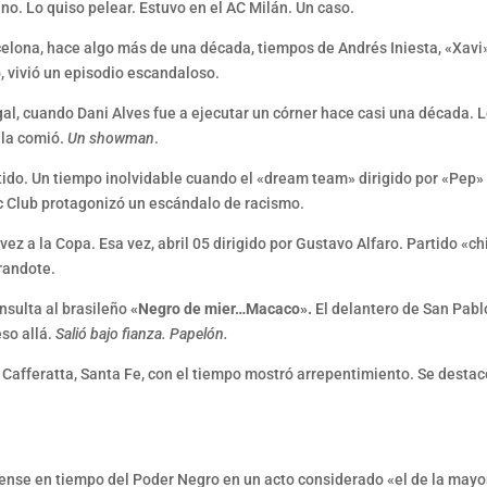
ano. Lo quiso pelear. Estuvo en el AC Milán. Un caso.
arcelona, hace algo más de una década, tiempos de Andrés Iniesta, «Xav
, vivió un episodio escandaloso.
igal, cuando Dani Alves fue a ejecutar un córner hace casi una década. L
y la comió.
Un showman
.
partido. Un tiempo inolvidable cuando el «dream team» dirigido por «Pep»
c Club protagonizó un escándalo de racismo.
z a la Copa. Esa vez, abril 05 dirigido por Gustavo Alfaro. Partido «c
grandote.
insulta al brasileño
«Negro de mier…Macaco».
El delantero de San Pablo
eso allá.
Salió bajo fianza. Papelón.
 Cafferatta, Santa Fe, con el tiempo mostró arrepentimiento. Se destac
ense en tiempo del Poder Negro en un acto considerado «el de la mayor