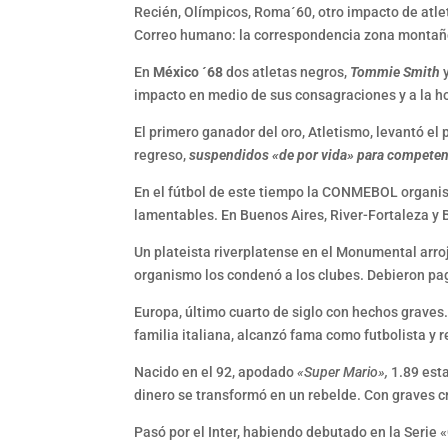
Recién, Olímpicos, Roma´60, otro impacto de atle
Correo humano: la correspondencia zona montaño
En
México ´68
dos atletas negros,
Tommie Smith
impacto en medio de sus consagraciones y a la h
El primero ganador del oro, Atletismo, levantó e
regreso,
suspendidos «de por vida» para competen
En el fútbol de este tiempo la CONMEBOL organi
lamentables. En Buenos Aires, River-Fortaleza y 
Un plateista riverplatense en el Monumental arro
organismo los condenó a los clubes. Debieron pa
Europa, último cuarto de siglo con hechos graves. 
familia italiana, alcanzó fama como futbolista y 
Nacido en el 92, apodado
«Super Mario»,
1.89 esta
dinero se transformó en un rebelde. Con graves 
Pasó por el Inter, habiendo debutado en la Serie