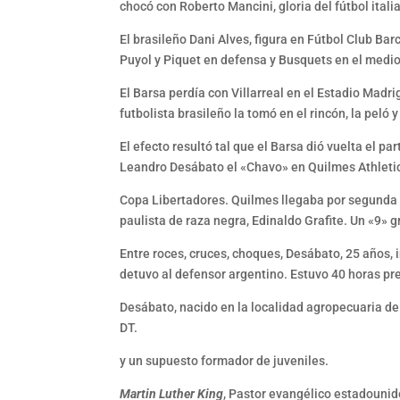
chocó con Roberto Mancini, gloria del fútbol itali
El brasileño Dani Alves, figura en Fútbol Club B
Puyol y Piquet en defensa y Busquets en el medio
El Barsa perdía con Villarreal en el Estadio Madr
futbolista brasileño la tomó en el rincón, la peló 
El efecto resultó tal que el Barsa dió vuelta el 
Leandro Desábato el «Chavo» en Quilmes Athleti
Copa Libertadores. Quilmes llegaba por segunda ve
paulista de raza negra, Edinaldo Grafite. Un «9» 
Entre roces, cruces, choques, Desábato, 25 años, 
detuvo al defensor argentino. Estuvo 40 horas pr
Desábato, nacido en la localidad agropecuaria de
DT.
y un supuesto formador de juveniles.
Martin Luther King
, Pastor evangélico estadounid