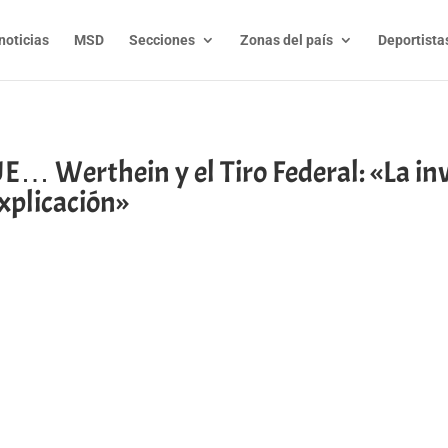
noticias
MSD
Secciones
Zonas del país
Deportista
erthein y el Tiro Federal: «La inve
xplicación»
t
l
py
nk