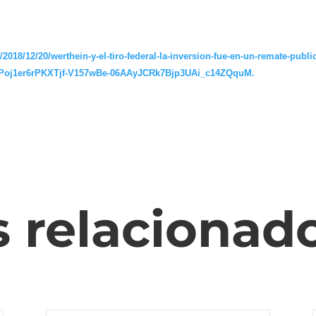
2018/12/20/werthein-y-el-tiro-federal-la-inversion-fue-en-un-remate-publ
LPoj1er6rPKXTjf-V157wBe-06AAyJCRk7Bjp3UAi_c14ZQquM.
s relacionad