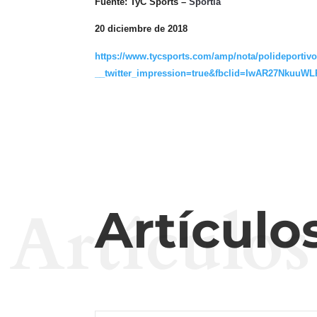
Fuente: TyC Sports –
Sportia
20 diciembre de 2018
https://www.tycsports.com/amp/nota/polideportivo/
__twitter_impression=true&fbclid=IwAR27NkuuW
Artículos
Artículo