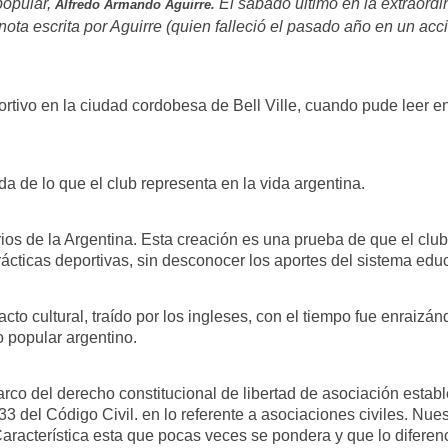
popular,
El sábado último en la extraord
Alfredo Armando Aguirre.
ota escrita por Aguirre (quien falleció el pasado año en un acci
ivo en la ciudad cordobesa de Bell Ville, cuando pude leer en 
 de lo que el club representa en la vida argentina.
os de la Argentina. Esta creación es una prueba de que el club 
cticas deportivas, sin desconocer los aportes del sistema educ
efacto cultural, traído por los ingleses, con el tiempo fue enra
o popular argentino.
rco del derecho constitucional de libertad de asociación estable
 33 del Código Civil. en lo referente a asociaciones civiles. Nue
Característica esta que pocas veces se pondera y que lo diferenc