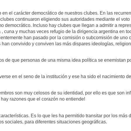
n el carácter democrático de nuestros clubes. En las recurrent
os clubes continuaron eligiendo sus autoridades mediante el vot
mo democrático. Incluso hay clubes que llegan a admitir a repre
 , cuna y muchas veces refugio de la dirigencia argentina en to
cientemente han pasado por la comisión o subcomisión de uno o
 han convivido y conviven las más dispares ideologías, religion
s de que personas de una misma idea política se enemistan por
erse en el seno de la institución y ese ha sido el nacimiento d
embros son muy celosos de su identidad, por ello es que son inf
s hay razones que el corazón no entiende!
características. Es lo que les ha permitido transitar por los más
os sociales, para diferentes situaciones geográficas.