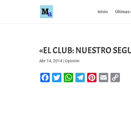
Inicio
Últimas 
«EL CLUB: NUESTRO SEGU
Abr 14, 2014
|
Opinión
Facebook
Twitter
WhatsApp
Telegram
Pinteres
Emai
Co
Li