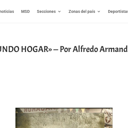
noticias
MSD
Secciones
Zonas del país
Deportista
NDO HOGAR» — Por Alfredo Armando
t
l
py
nk