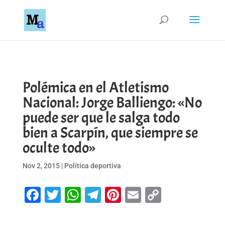
Polémica en el Atletismo
Nacional: Jorge Balliengo: «No
puede ser que le salga todo
bien a Scarpín, que siempre se
oculte todo»
Nov 2, 2015
|
Política deportiva
Facebook
Twitter
WhatsApp
Telegram
Pinterest
Email
Copy
Link