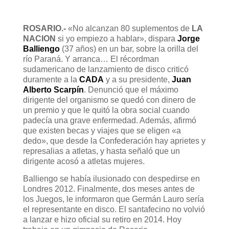
ROSARIO.-
«No alcanzan 80 suplementos de
LA
NACION
si yo empiezo a hablar», dispara
Jorge
Balliengo
(37 años) en un bar, sobre la orilla del
río Paraná. Y arranca… El récordman
sudamericano de lanzamiento de disco criticó
duramente a la
CADA
y a su presidente,
Juan
Alberto Scarpín
. Denunció que el máximo
dirigente del organismo se quedó con dinero de
un premio y que le quitó la obra social cuando
padecía una grave enfermedad. Además, afirmó
que existen becas y viajes que se eligen «a
dedo», que desde la Confederación hay aprietes y
represalias a atletas, y hasta señaló que un
dirigente acosó a atletas mujeres.
Balliengo se había ilusionado con despedirse en
Londres 2012. Finalmente, dos meses antes de
los Juegos, le informaron que Germán Lauro sería
el representante en disco. El santafecino no volvió
a lanzar e hizo oficial su retiro en 2014. Hoy