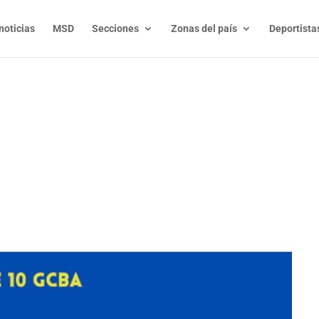
noticias
MSD
Secciones
Zonas del país
Deportista
t
l
py
nk