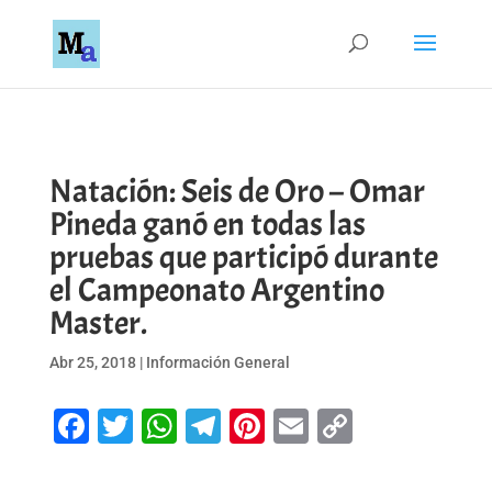
Natación: Seis de Oro – Omar
Pineda ganó en todas las
pruebas que participó durante
el Campeonato Argentino
Master.
Abr 25, 2018
|
Información General
Facebook
Twitter
WhatsApp
Telegram
Pinterest
Email
Copy
Link