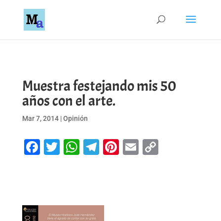
Muestra festejando mis 50
años con el arte.
Mar 7, 2014
|
Opinión
Facebook
Twitter
WhatsApp
Telegram
Pinterest
Email
Copy
Link