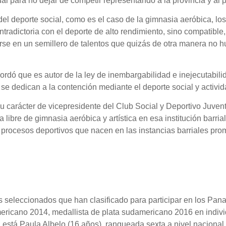
 para no dejar de competir representando a la provincia y al p
del deporte social, como es el caso de la gimnasia aeróbica, l
ntradictoria con el deporte de alto rendimiento, sino compatibl
rse en un semillero de talentos que quizás de otra manera no h
recordó que es autor de la ley de inembargabilidad e inejecutabil
 se dedican a la contención mediante el deporte social y activid
su carácter de vicepresidente del Club Social y Deportivo Juven
ca libre de gimnasia aeróbica y artística en esa institución bar
 procesos deportivos que nacen en las instancias barriales pr
 seleccionados que han clasificado para participar en los Pan
icano 2014, medallista de plata sudamericano 2016 en individ
está Paula Albelo (16 años), ranqueada sexta a nivel nacional