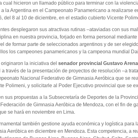
a cual hicieron un llamado público para terminar con la violenc
r a la Argentina en el Campeonato Panamericano a realizarse e
el 8 al 10 de diciembre, en el estadio cubierto Vicente Polim
centes desplegaron sus atractivas rutinas –ataviadas con sus ma
plina en nuestra provincia, forjado en forma personal mediante e
vel de formar parte de seleccionados argentinos y de ser elegid
 ellos los campeones panamericanos y la campeona mundial Da
riginaron la iniciativa del
senador provincial
Gustavo Aren
 a través de la presentación de proyectos de resolución –a tra
ampeonato Nacional Federativo de Gimnasia Aeróbica que se rea
te Polimeni, y solicitarle al Poder Ejecutivo provincial que se 
ita en sus propuestas a la Subsecretaría de Deportes de la Provin
 Federación de Gimnasia Aeróbica de Mendoza, con el fin de gara
ue se hará en noviembre en Lima.
amental también gestione ayuda económica y logística para la
a Aeróbica en diciembre en Mendoza. Esta competencia, a real