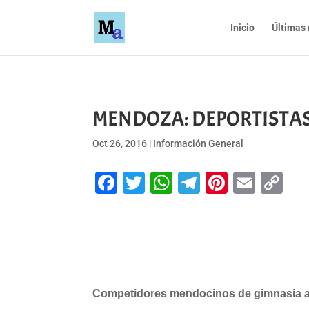
Inicio
Últimas 
MENDOZA: DEPORTISTAS
Oct 26, 2016
|
Información General
Facebook
Twitter
WhatsApp
Telegram
Pinteres
Emai
Co
Li
Competidores mendocinos de gimnasia aer