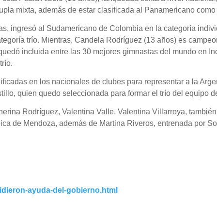
dupla mixta, además de estar clasificada al Panamericano com
das, ingresó al Sudamericano de Colombia en la categoría indiv
tegoría trío. Mientras, Candela Rodríguez (13 años) es campeon
quedó incluida entre las 30 mejores gimnastas del mundo en In
río.
asificadas en los nacionales de clubes para representar a la Ar
stillo, quien quedo seleccionada para formar el trío del equipo 
erina Rodríguez, Valentina Valle, Valentina Villarroya, también
ica de Mendoza, además de Martina Riveros, entrenada por Soni
idieron-ayuda-del-gobierno.html