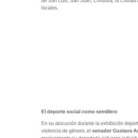
de San Luis, San Juan, Córdoba, la Ciudad 
locales.
El deporte social como semillero
En su alocución durante la exhibición depor
violencia de género, el
senador Gustavo A