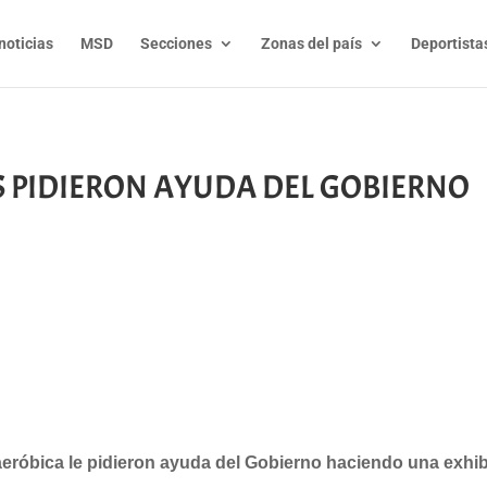
noticias
MSD
Secciones
Zonas del país
Deportista
 PIDIERON AYUDA DEL GOBIERNO
t
l
py
nk
óbica le pidieron ayuda del Gobierno haciendo una exhibic