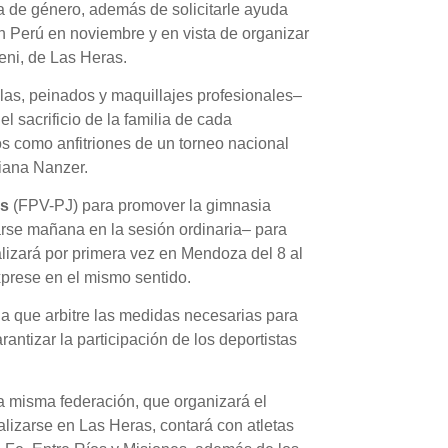
ia de género, además de solicitarle ayuda
n Perú en noviembre y en vista de organizar
eni, de Las Heras.
llas, peinados y maquillajes profesionales–
l sacrificio de la familia de cada
os como anfitriones de un torneo nacional
iana Nanzer.
as
(FPV-PJ) para promover la gimnasia
tarse mañana en la sesión ordinaria– para
lizará por primera vez en Mendoza del 8 al
exprese en el mismo sentido.
cia que arbitre las medidas necesarias para
ntizar la participación de los deportistas
 misma federación, que organizará el
izarse en Las Heras, contará con atletas