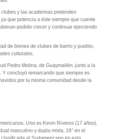
aís.
os clubes y las academias pretenden
e, ya que potencia a éste siempre que cuente
ubieran podido crecer y continuar ejerciendo
idad de bienes de clubes de barrio y pueblo,
ades culturales.
tud Pedro Molina, de Guaymallén, junto a la
rial. Y concluyó remarcando que siempre es
omovidos por la misma comunidad desde la
americanos. Uno es Kevin Riveros (17 años),
ual masculino y dupla mixta, 18° en el
, clasificada al Sudamericano en esta