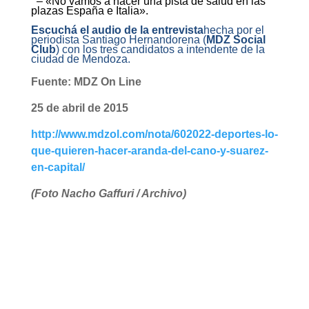
– «No vamos a hacer una pista de salud en las
plazas España e Italia».
Escuchá el audio de la entrevista
hecha por el
periodista Santiago Hernandorena (
MDZ Social
Club
) con los tres candidatos a intendente de la
ciudad de Mendoza.
Fuente: MDZ On Line
25 de abril de 2015
http://www.mdzol.com/nota/602022-deportes-lo-
que-quieren-hacer-aranda-del-cano-y-suarez-
en-capital/
(Foto Nacho Gaffuri / Archivo)