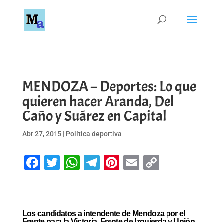
MENDOZA – Deportes: Lo que
quieren hacer Aranda, Del
Caño y Suárez en Capital
Abr 27, 2015
|
Política deportiva
Facebook
Twitter
WhatsApp
Telegram
Pinterest
Email
Copy
Link
Los candidatos a intendente de Mendoza por el
Frente para la Victoria, Frente de Izquierda y Unión