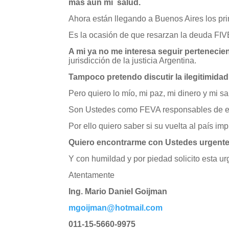
más aún mi salud.
Ahora están llegando a Buenos Aires los pri
Es la ocasión de que resarzan la deuda FIVB
A mi ya no me interesa seguir pertenecien
jurisdicción de la justicia Argentina.
Tampoco pretendo discutir la ilegitimidad
Pero quiero lo mío, mi paz, mi dinero y mi sa
Son Ustedes como FEVA responsables de est
Por ello quiero saber si su vuelta al país i
Quiero encontrarme con Ustedes urgentem
Y con humildad y por piedad solicito esta ur
Atentamente
Ing. Mario Daniel Goijman
mgoijman@hotmail.com
011-15-5660-9975