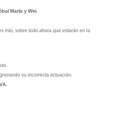
tóbal Marte y Wei
.
 es mío, sobre todo ahora que estarán en la
nas.
ignorando su incorrecta actuación.
EVA.