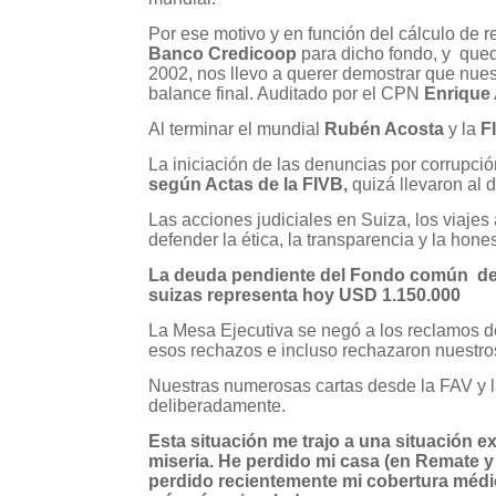
Por ese motivo y en función del cálculo de 
Banco Credicoop
para dicho fondo, y qued
2002, nos llevo a querer demostrar que nues
balance final. Auditado por el CPN
Enrique 
Al terminar el mundial
Rubén Acosta
y la
F
La iniciación de las denuncias por corrupció
según Actas de la FIVB,
quizá llevaron al 
Las acciones judiciales en Suiza, los viajes
defender la ética, la transparencia y la hone
La deuda pendiente del Fondo común del M
suizas representa hoy USD 1.150.000
La Mesa Ejecutiva se negó a los reclamos d
esos rechazos e incluso rechazaron nuestro
Nuestras numerosas cartas desde la FAV y
deliberadamente.
Esta situación me trajo a una situación e
miseria. He perdido mi casa (en Remate y
perdido recientemente mi cobertura médic