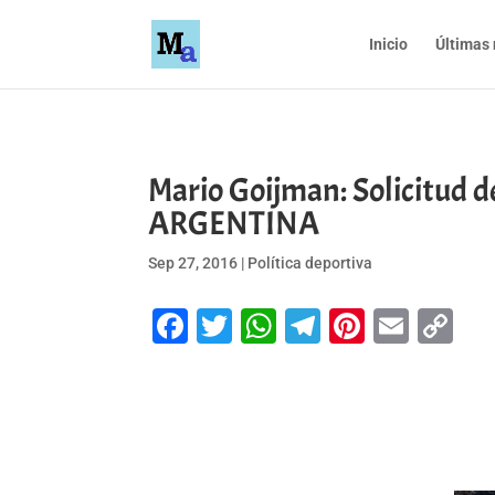
Inicio
Últimas 
Mario Goijman: Solicitu
ARGENTINA
Sep 27, 2016
|
Política deportiva
Facebook
Twitter
WhatsApp
Telegram
Pinteres
Emai
Co
Li