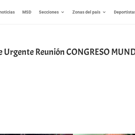
noticias
MSD
Secciones
Zonas del país
Deportista
d de Urgente Reunión CONGRESO MUN
t
l
py
nk