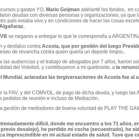
recursos y gastos YO,
Mario Goijman
adelanté los fondos, en c
aron deudas con diversas personas y organizaciones, ya que l
tro país estaba vivo y en condiciones de hacer las cosas excel
Algañaraz.
IVB
se negaron a entregar lo que le correspondía a ARGENTI
n y desfalco contra
Acosta, que por gestión del luego Presi
deseo de revancha contra quien quería un deporte limpio..
 a las audiencias y el trabajo de abogados por 7 años, fueron s
stidad del Voleibol, y contribuyeron a mi quebranto, a
la renunc
undial, aclaradas las tergiversaciones de Acosta fue al a
e la FAV, y del COMVOL, de pago de dicha deuda, y luego las 
s pedidos de reunión e incluso de Mediación.
 la gestión de mediadores de buena voluntad de PLAY THE GAM
xtremadamente difícil, donde me encuentro a los 71 años, e
 previo desalojo), he perdido mi coche (secuestrado), he s
a imprescindible en mi actual estado de salud. Tuve que ce