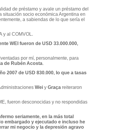
alidad de préstamo y avale un préstamo del
a situación socio económica Argentina en
entemente, a sabiendas de lo que sería el
NA y al COMVOL.
dente WEI fueron de USD 33.000.000,
olventadas por mí, personalmente, para
ia de Rubén Acosta
.
ño 2007 de USD 830.000, lo que a tasas
Administraciones
Wei
y
Graça
reiteraron
E, fueron desconocidas y no respondidas
nfermo seriamente, en la más total
ido embargado y ejecutado e incluso he
rrar mi negocio y la depresión agravo